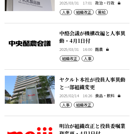
2025/03/31 17:01
政治・行政
人事
組織改正
需給
中酪会議が機構改編と人事異
動・4月1日付
2025/03/31 16:00
酪農
組織改正
人事
ヤクルト本社が役員人事異動
と一部組織変更
2025/02/14 16:26
食品・飲料
人事
組織改正
明治が組織改正と役員委嘱業
務変更・4月1日付