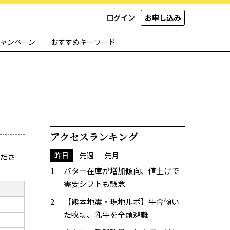
ログイン
お申し込み
ャンペーン
おすすめキーワード
アクセスランキング
昨日
先週
先月
くださ
バター在庫が増加傾向、値上げで
需要シフトも懸念
【熊本地震・現地ルポ】牛舎傾い
た牧場、乳牛を全頭避難