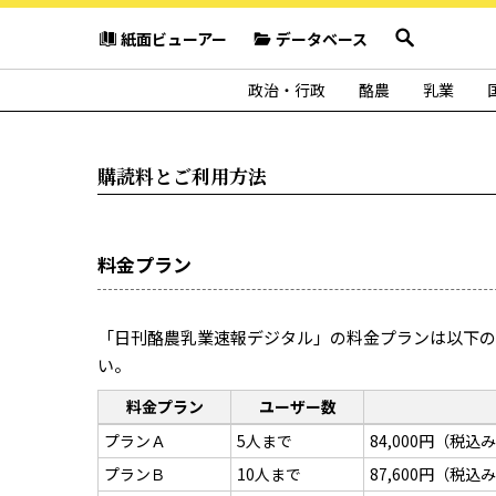
紙面ビューアー
データベース
政治・行政
酪農
乳業
購読料とご利用方法
料金プラン
「日刊酪農乳業速報デジタル」の料金プランは以下の
い。
料金プラン
ユーザー数
プランＡ
5人まで
84,000円（税込み
プランＢ
10人まで
87,600円（税込み