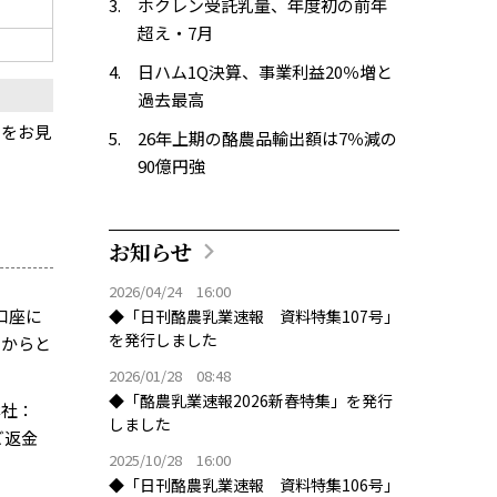
ホクレン受託乳量、年度初の前年
超え・7月
日ハム1Q決算、事業利益20％増と
過去最高
料をお見
26年上期の酪農品輸出額は7％減の
90億円強
お知らせ
2026/04/24 16:00
口座に
◆「日刊酪農乳業速報 資料特集107号」
を発行しました
日からと
2026/01/28 08:48
◆「酪農乳業速報2026新春特集」を発行
本社：
しました
ご返金
2025/10/28 16:00
◆「日刊酪農乳業速報 資料特集106号」