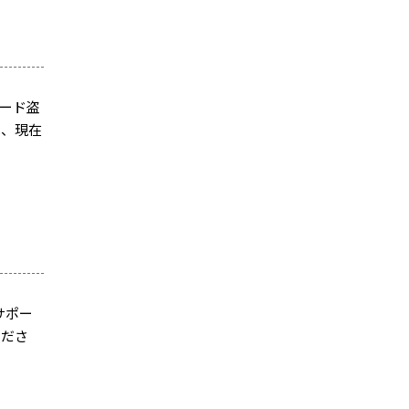
ード盗
は、現在
、サポー
くださ