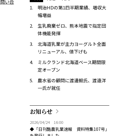
お問い合
明治HDの第1四半期業績、増収大
幅増益
生乳廃棄ゼロ、熊本地震で指定団
体機能発揮
北海道乳業が主力ヨーグルト全面
リニューアル、値下げも
ミルクランド北海道ベース期間限
定オープン
農水省の顧問に渡邊毅氏、渡邉洋
一氏が就任
お知らせ
2026/04/24 16:00
◆「日刊酪農乳業速報 資料特集107号」
を発行しました