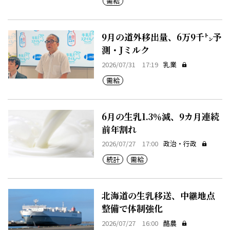
需給
9月の道外移出量、6万9千㌧予
測・Jミルク
2026/07/31 17:19
乳業
需給
6月の生乳1.3％減、9カ月連続
前年割れ
2026/07/27 17:00
政治・行政
統計
需給
北海道の生乳移送、中継地点
整備で体制強化
2026/07/27 16:00
酪農