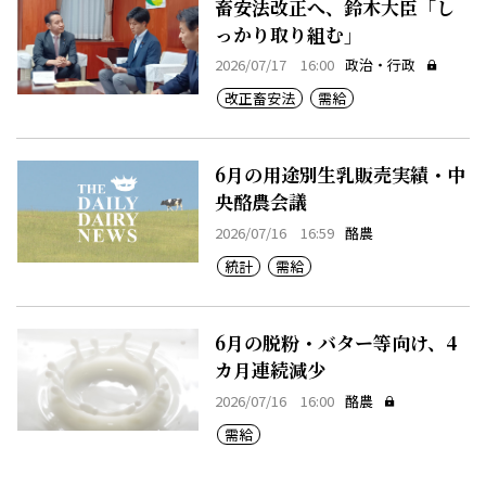
畜安法改正へ、鈴木大臣「し
っかり取り組む」
2026/07/17 16:00
政治・行政
改正畜安法
需給
6月の用途別生乳販売実績・中
央酪農会議
2026/07/16 16:59
酪農
統計
需給
6月の脱粉・バター等向け、4
カ月連続減少
2026/07/16 16:00
酪農
需給