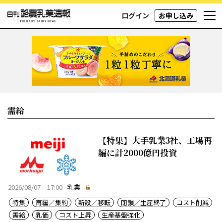
ログイン
お申し込み
需給
【特集】大手乳業3社、工場再
編に計2000億円投資
2026/08/07 17:00
乳業
特集
再編／集約
新設／移転
閉鎖／生産終了
コスト削減
需給
乳価
コスト上昇
生産基盤強化