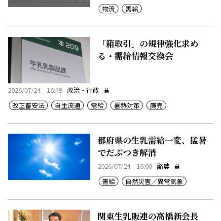
物流
需給
「箱取引」の規律強化求め
る・需給情報交換会
2026/07/24 16:49
政治・行政
改正畜安法
自主流通
需給
暑熱対策
廉売
都府県の生乳需給一変、猛暑
でだぶつき解消
2026/07/24 16:00
酪農
需給
自然災害／異常気象
関東生乳販連の高橋新会長