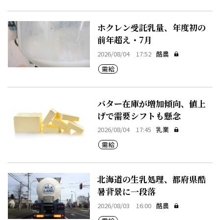
ホクレン受託乳量、年度初の
前年超え・7月
2026/08/04 17:52
酪農
需給
バター在庫が増加傾向、値上
げで需要シフトも懸念
2026/08/04 17:45
乳業
需給
北海道の生乳処理、都府県酷
暑背景に一段落
2026/08/03 16:00
酪農