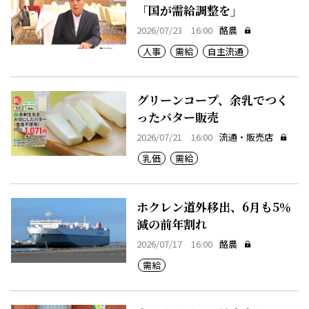
「国が需給調整を」
2026/07/23 16:00
酪農
人事
需給
自主流通
グリーンコープ、余乳でつく
ったバター販売
2026/07/21 16:00
流通・販売店
乳価
需給
ホクレン道外移出、6月も5％
減の前年割れ
2026/07/17 16:00
酪農
需給