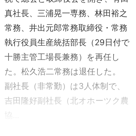
真社長、三浦晃一専務、林田裕之
常務、井出元郎常務取締役・常務
執行役員生産統括部長（29日付で
十勝主管工場長兼務）を再任し
た。松久浩二常務は退任した。
副社長（非常勤）は3人体制で、
吉田隆好副社長（北オホーツク農
協...