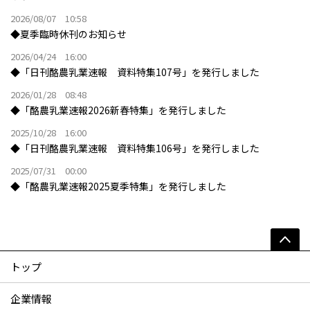
2026/08/07 10:58
◆夏季臨時休刊のお知らせ
2026/04/24 16:00
◆「日刊酪農乳業速報 資料特集107号」を発行しました
2026/01/28 08:48
◆「酪農乳業速報2026新春特集」を発行しました
2025/10/28 16:00
◆「日刊酪農乳業速報 資料特集106号」を発行しました
2025/07/31 00:00
◆「酪農乳業速報2025夏季特集」を発行しました
トップ
企業情報