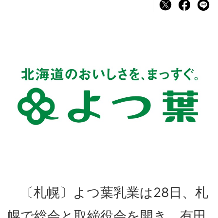
〔札幌〕よつ葉乳業は28日、札
幌で総会と取締役会を開き、有田