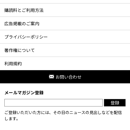
購読料とご利用方法
広告掲載のご案内
プライバシーポリシー
著作権について
利用規約
お問い合わせ
メールマガジン登録
登録
ご登録いただいた方には、その日のニュースの見出しなどを配信
します。