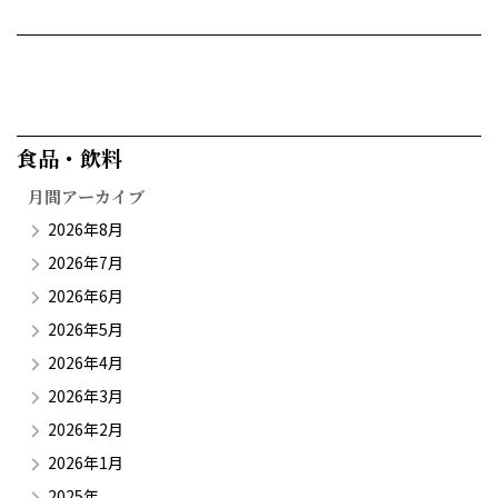
食品・飲料​
月間アーカイブ
2026年8月
2026年7月
2026年6月
2026年5月
2026年4月
2026年3月
2026年2月
2026年1月
2025年