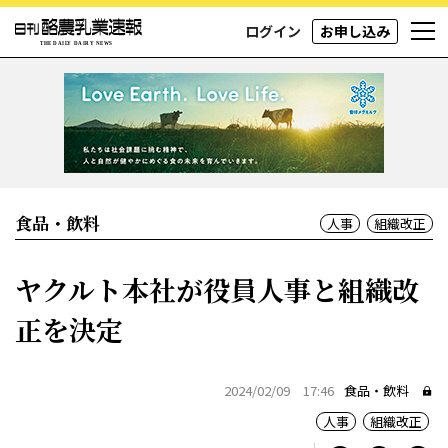
ログイン
お申し込み
食品・飲料
人事
組織改正
ヤクルト本社が役員人事と組織改
正を決定
2024/02/09 17:46
食品・飲料
人事
組織改正