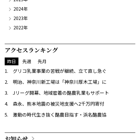
2024年
2023年
2022年
アクセスランキング
昨日
先週
先月
グリコ乳業事業の苦戦が継続、立て直し急ぐ
明治、神奈川新工場は「神奈川厚木工場」に
Jリーグ開幕、地域密着の酪農乳業もサポート
森永、熊本地震の被災地支援へ2千万円寄付
激動の時代生き抜く酪農目指す・浜名酪農協
お知らせ