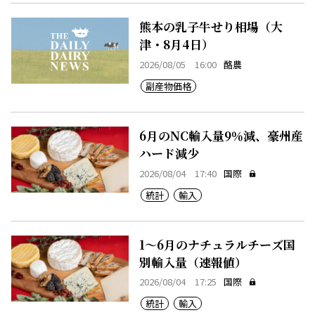
熊本の乳子牛せり相場（大
津・8月4日）
2026/08/05 16:00
酪農
副産物価格
6月のNC輸入量9％減、豪州産
ハード減少
2026/08/04 17:40
国際
統計
輸入
1～6月のナチュラルチーズ国
別輸入量（速報値）
2026/08/04 17:25
国際
統計
輸入