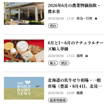
2026年6月の農業物価指数・
農水省
2026/08/06 17:25
政治・行政
統計
6月と1～6月のナチュラルチー
ズ輸入単価
2026/08/06 17:10
国際
輸入
統計
北海道の乳牛せり相場・一般
市場（豊富・8月4日、北見・8
月4日、早来・8月4日）
2026/08/05 16:00
酪農
副産物価格