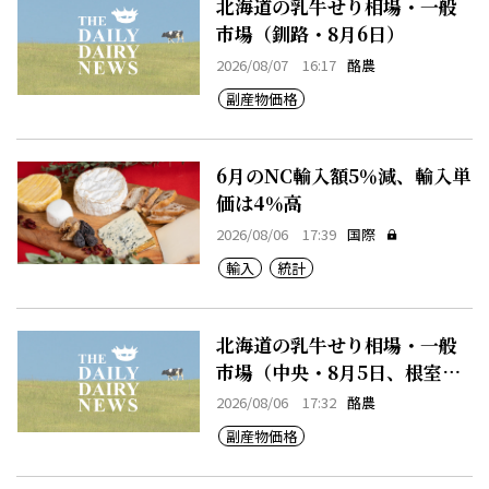
北海道の乳牛せり相場・一般
市場（釧路・8月6日）
2026/08/07 16:17
酪農
副産物価格
6月のNC輸入額5％減、輸入単
価は4％高
2026/08/06 17:39
国際
輸入
統計
北海道の乳牛せり相場・一般
市場（中央・8月5日、根室・8
月5日）
2026/08/06 17:32
酪農
副産物価格