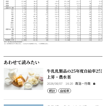
あわせて読みたい
牛乳乳製品の25年度自給率2㌽
上昇・農水省
2026/08/07 16:20
政治・行政
統計
自給率