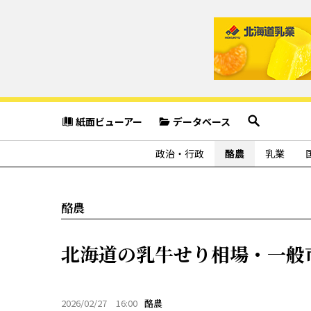
紙面ビューアー
データベース
政治・行政
酪農
乳業
酪農
北海道の乳牛せり相場・一般市
2026/02/27 16:00
酪農