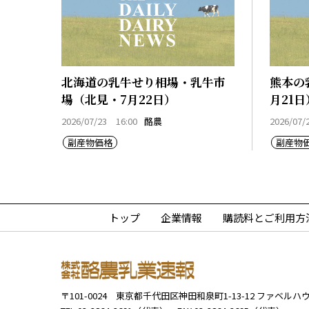
北海道の乳牛せり相場・乳牛市
熊本の
場（北見・7月22日）
月21日
2026/07/23 16:00
酪農
2026/07/
副産物価格
副産物
トップ
企業情報
購読料とご利用方
〒101-0024
東京都千代田区神田和泉町1-13-12
ファベルハウ