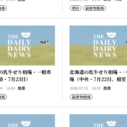
価格
統計
副産物価格
の乳牛せり相場・一般市
北海道の乳牛せり相場・
路・7月23日）
場（中央・7月22日、根室
22日）
24 16:00
酪農
2026/07/23 16:00
酪農
価格
副産物価格