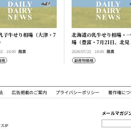
乳子牛せり相場（大津・7
北海道の乳牛せり相場・
）
場（豊富・7月21日、北見
21日、早来・7月21日）
22 16:00
酪農
2026/07/22 16:00
酪農
価格
副産物価格
法
広告掲載のご案内
プライバシーポリシー
著作権につ
メールマガジ
ス3F