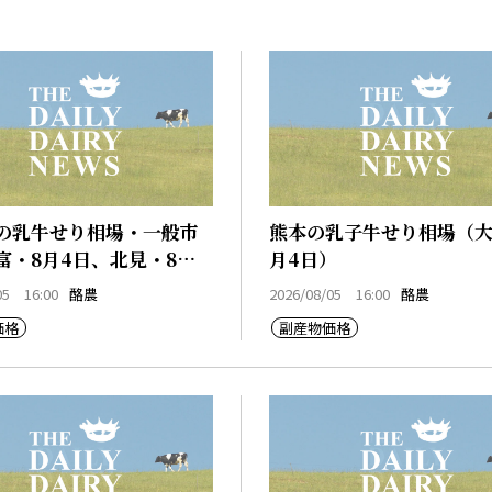
の乳牛せり相場・一般市
熊本の乳子牛せり相場（大
富・8月4日、北見・8月4
月4日）
来・8月4日）
05 16:00
酪農
2026/08/05 16:00
酪農
価格
副産物価格