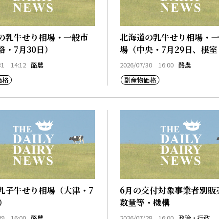
の乳牛せり相場・一般市
北海道の乳牛せり相場・
路・7月30日）
場（中央・7月29日、根室
29日）
31 14:12
酪農
2026/07/30 16:00
酪農
価格
副産物価格
乳子牛せり相場（大津・7
6月の交付対象事業者別販
）
数量等・機構
29 16:00
酪農
2026/07/28 16:00
政治・行政