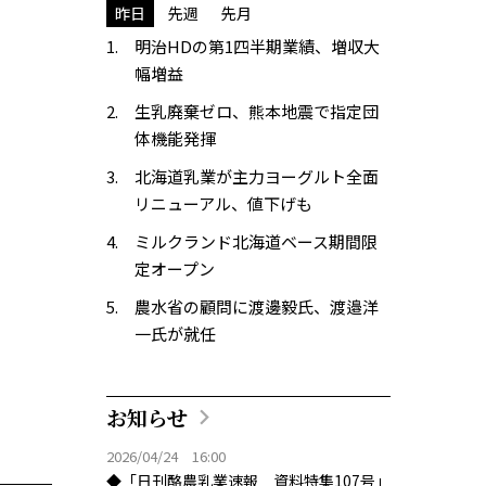
昨日
先週
先月
明治HDの第1四半期業績、増収大
幅増益
生乳廃棄ゼロ、熊本地震で指定団
体機能発揮
北海道乳業が主力ヨーグルト全面
リニューアル、値下げも
ミルクランド北海道ベース期間限
定オープン
農水省の顧問に渡邊毅氏、渡邉洋
一氏が就任
お知らせ
2026/04/24 16:00
◆「日刊酪農乳業速報 資料特集107号」