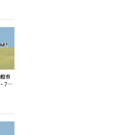
一般市
・7月