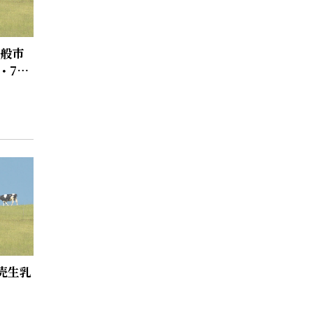
一般市
・7月
売生乳