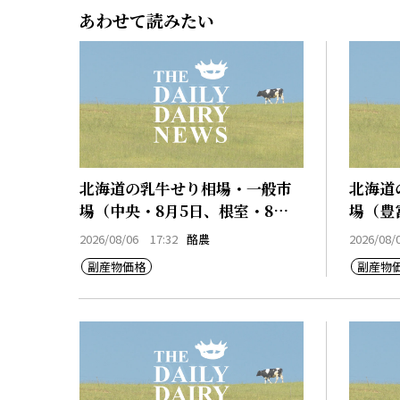
あわせて読みたい
北海道の乳牛せり相場・一般市
北海道
場（中央・8月5日、根室・8月5
場（豊
日）
日、早
2026/08/06 17:32
酪農
2026/08/
副産物価格
副産物