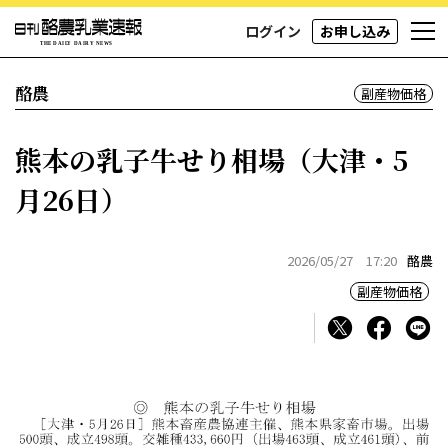
ログイン
お申し込み
酪農
副産物価格
熊本の乳子牛せり相場（大津・5
月26日）
2026/05/27 17:20
酪農
副産物価格