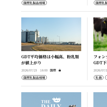
国際乳製品相場
国際乳
GDT平均価格は小幅高、粉乳類
フォン
が値上がり
GDT
2026/07/23 16:00
国際
2026/07/
国際乳製品相場
乳価