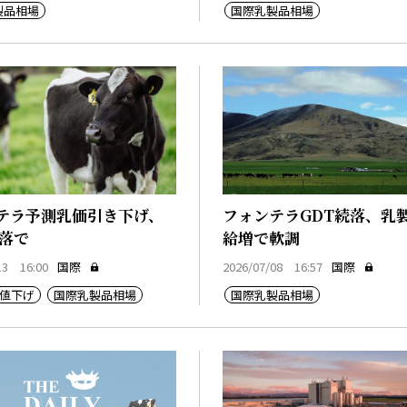
製品相場
国際乳製品相場
テラ予測乳価引き下げ、
フォンテラGDT続落、乳
下落で
給増で軟調
13 16:00
国際
2026/07/08 16:57
国際
値下げ
国際乳製品相場
国際乳製品相場