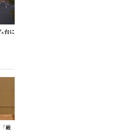
千㌦台に
で「厳