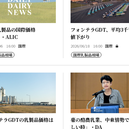
乳製品の国際価格
フォンテラGDT、平均3
・ALIC
値下がり
06 16:00
国際
2026/06/18 16:00
国際
製品相場
国際乳製品相場
テラGDTの乳製品価格は
豪の酪農乳業、中東情勢
しい時」・DA