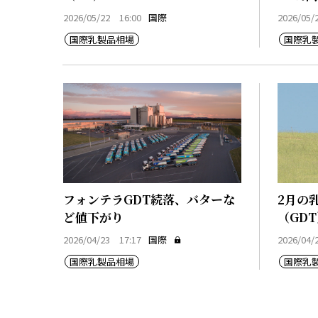
2026/05/22 16:00
国際
2026/05/
国際乳製品相場
国際乳
フォンテラGDT続落、バターな
2月の
ど値下がり
（GDT
2026/04/23 17:17
国際
2026/04/
国際乳製品相場
国際乳