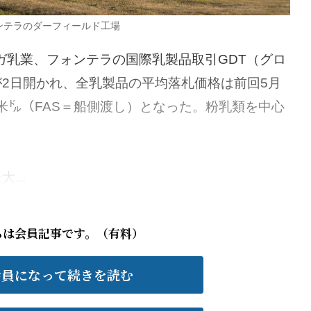
ンテラのダーフィールド工場
乳業、フォンテラの国際乳製品取引GDT（グロ
2日開かれ、全乳製品の平均落札価格は前回5月
21米㌦（FAS＝船側渡し）となった。粉乳類を中心
...
らは会員記事です。（有料）
会員になって続きを読む