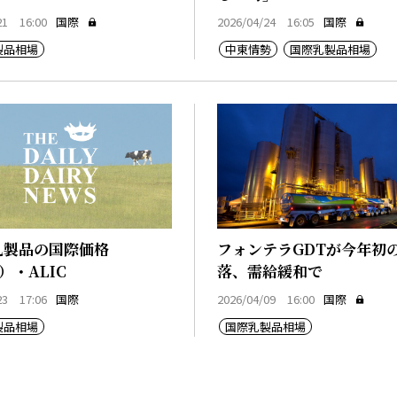
21 16:00
国際
2026/04/24 16:05
国際
製品相場
中東情勢
国際乳製品相場
乳製品の国際価格
フォンテラGDTが今年初
）・ALIC
落、需給緩和で
23 17:06
国際
2026/04/09 16:00
国際
製品相場
国際乳製品相場