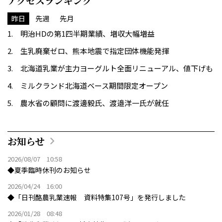
アクセスランキング
昨日
先週
先月
明治HDの第1四半期業績、増収大幅増益
生乳廃棄ゼロ、熊本地震で指定団体機能発揮
北海道乳業が主力ヨーグルト全面リニューアル、値下げも
ミルクランド北海道ベース期間限定オープン
農水省の顧問に渡邊毅氏、渡邉洋一氏が就任
お知らせ
2026/08/07 10:58
◆夏季臨時休刊のお知らせ
2026/04/24 16:00
◆「日刊酪農乳業速報 資料特集107号」を発行しました
2026/01/28 08:48