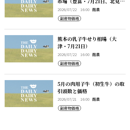
市場（豊富・7月21日、北見・
7月21日、早来・7月21日）
2026/07/22 16:00
酪農
副産物価格
熊本の乳子牛せり相場（大
津・7月21日）
2026/07/22 16:00
酪農
副産物価格
5月の肉用子牛（初生牛）の取
引頭数と価格
2026/07/21 16:00
酪農
副産物価格