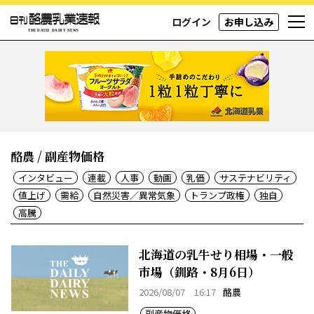
ログイン
お申し込み
酪農 / 副産物価格
インタビュー
連載
人事
動画
乳価
サステナビリティ
値上げ
需給
自然災害／異常気象
トランプ政権
独自
高騰
北海道の乳牛せり相場・一般
市場（釧路・8月6日）
2026/08/07 16:17
酪農
副産物価格