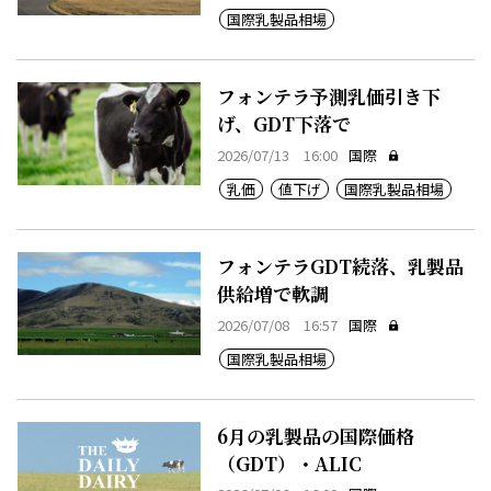
国際乳製品相場
フォンテラ予測乳価引き下
げ、GDT下落で
2026/07/13 16:00
国際
乳価
値下げ
国際乳製品相場
フォンテラGDT続落、乳製品
供給増で軟調
2026/07/08 16:57
国際
国際乳製品相場
6月の乳製品の国際価格
（GDT）・ALIC