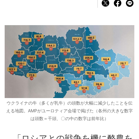
ウクライナの牛（多くが乳牛）の頭数が大幅に減少したことを伝
える地図。AMPがユーロティア会場で掲げた（各州の大きな数字
は頭数＝千頭、〇の中の数字は前年比）
「ロシアとの戦争を機に酪農を