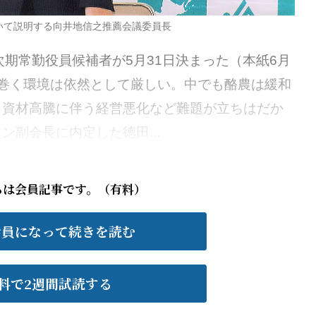
いて説明する向井地信之推薦会議委員長
期常勤役員候補者が5月31日決まった（本紙6月
巻く環境は依然として厳しい。中でも酪農は緩和
、資材高騰に伴う経営悪化など難題が立ちはだか
副会長に内定した徳田...
らは会員記事です。（有料）
会員になって続きを読む
料で2週間試読する