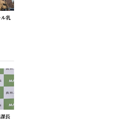
ール乳
品課長