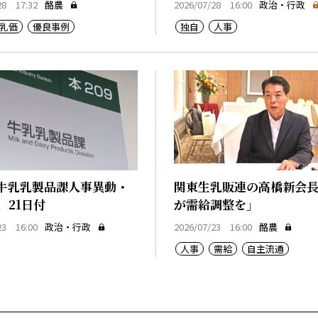
28 17:32
酪農
2026/07/28 16:00
政治・行政
乳価
優良事例
独自
人事
牛乳乳製品課人事異動・
関東生乳販連の高橋新会
、21日付
が需給調整を」
23 16:00
政治・行政
2026/07/23 16:00
酪農
人事
需給
自主流通