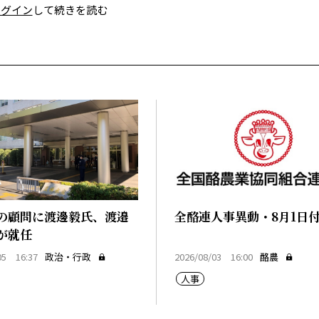
ログイン
して続きを読む
の顧問に渡邊毅氏、渡邉
全酪連人事異動・8月1日
が就任
05 16:37
政治・行政
2026/08/03 16:00
酪農
人事