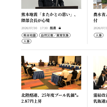
熊本地震「またかとの思い」、
農水省
隈部会長が心境
付
2026/07/30 17:30
酪農
2026/07/
熊本地震
自然災害／異常気象
人事
人事
北陸酪連、25年度プール乳価㌔
需給改
2.87円上昇
乳販連