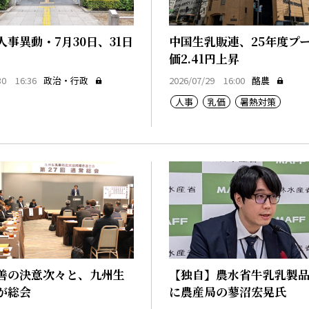
人事異動・7月30日、31日
中国生乳販連、25年度プ
価2.41円上昇
30 16:36
政治・行政
2026/07/29 16:00
酪農
人事
乳価
暑熱対策
善の決意次々と、九州生
【独自】農水省牛乳乳製
が総会
に農産局の蓼沼宏晃氏