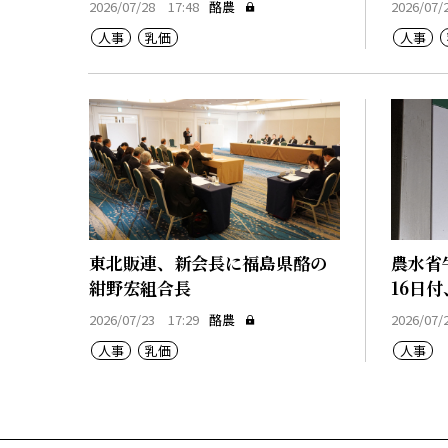
2026/07/28 17:48
酪農
2026/07/
人事
乳価
人事
東北販連、新会長に福島県酪の
農水省
紺野宏組合長
16日付
2026/07/23 17:29
酪農
2026/07/
人事
乳価
人事