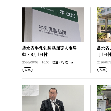
農水省牛乳乳製品課等人事異
農水省
動・8月1日付
月1日
2026/08/03 16:00
政治・行政
2026/07/
人事
人事