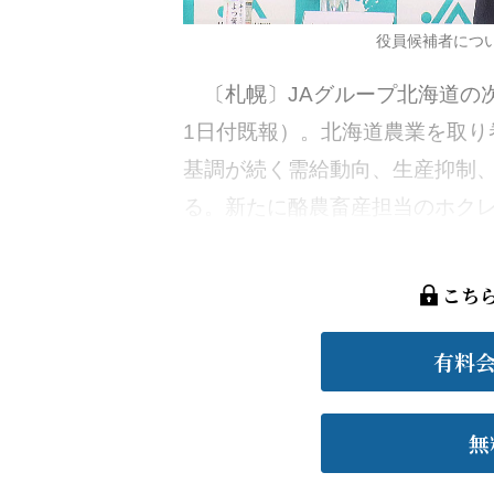
役員候補者につ
〔札幌〕JAグループ北海道の次
1日付既報）。北海道農業を取り
基調が続く需給動向、生産抑制
る。新たに酪農畜産担当のホクレン
こち
有料
無