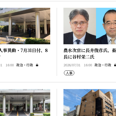
人事異動・7月31日付、8
農水次官に長井俊彦氏、
付
長に谷村栄二氏
31 16:00
政治・行政
2026/07/31 16:00
政治・行政
人事