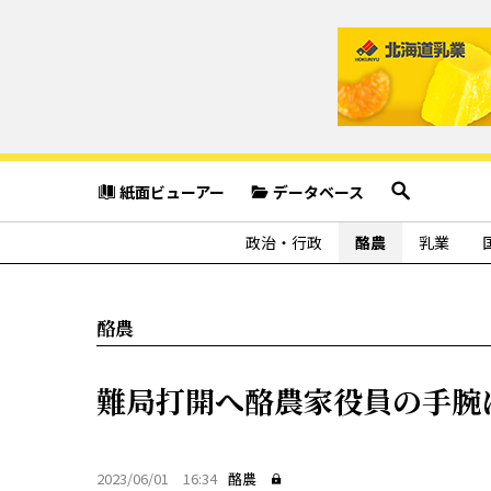
紙面ビューアー
データベース
政治・行政
酪農
乳業
酪農
難局打開へ酪農家役員の手腕
2023/06/01 16:34
酪農