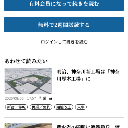
有料会員になって続きを読む
無料で2週間試読する
ログイン
して続きを読む
あわせて読みたい
明治、神奈川新工場は「神奈
川厚木工場」に
2026/08/06 17:57
乳業
新設／移転
再編／集約
組織改正
人事
農水省の顧問に渡邊毅氏、渡