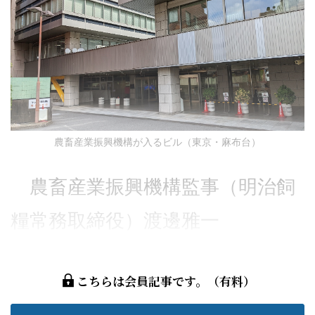
農畜産業振興機構が入るビル（東京・麻布台）
農畜産業振興機構監事（明治飼
糧常務取締役）渡邊雅一
こちらは会員記事です。（有料）