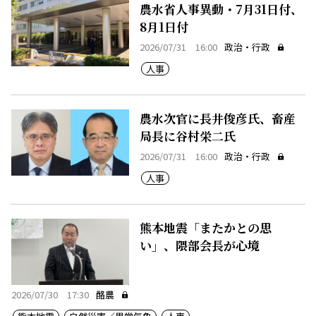
農水省人事異動・7月31日付、
8月1日付
2026/07/31 16:00
政治・行政
人事
農水次官に長井俊彦氏、畜産
局長に谷村栄二氏
2026/07/31 16:00
政治・行政
人事
熊本地震「またかとの思
い」、隈部会長が心境
2026/07/30 17:30
酪農