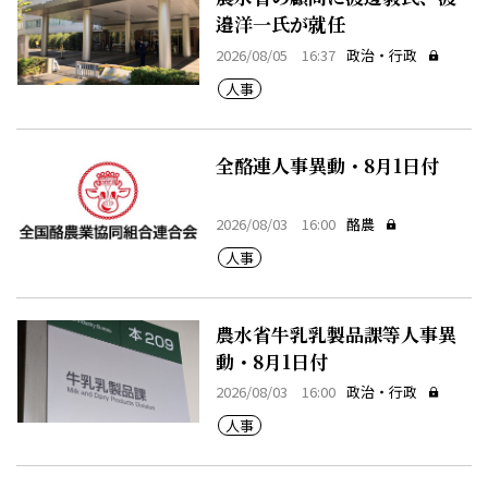
邉洋一氏が就任
2026/08/05 16:37
政治・行政
人事
全酪連人事異動・8月1日付
2026/08/03 16:00
酪農
人事
農水省牛乳乳製品課等人事異
動・8月1日付
2026/08/03 16:00
政治・行政
人事