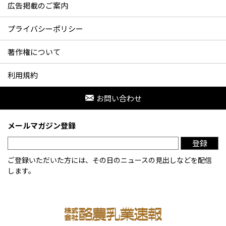
広告掲載のご案内
プライバシーポリシー
著作権について
利用規約
お問い合わせ
メールマガジン登録
登録
ご登録いただいた方には、その日のニュースの見出しなどを配信
します。