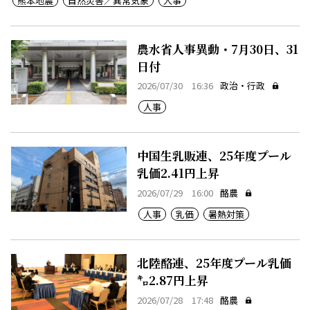
熊本地震
自然災害／異常気象
人事
農水省人事異動・7月30日、31
日付
2026/07/30 16:36
政治・行政
人事
中国生乳販連、25年度プール
乳価2.41円上昇
2026/07/29 16:00
酪農
人事
乳価
暑熱対策
北陸酪連、25年度プール乳価
㌔2.87円上昇
2026/07/28 17:48
酪農