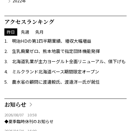
2022年
アクセスランキング
昨日
先週
先月
明治HDの第1四半期業績、増収大幅増益
生乳廃棄ゼロ、熊本地震で指定団体機能発揮
北海道乳業が主力ヨーグルト全面リニューアル、値下げも
ミルクランド北海道ベース期間限定オープン
農水省の顧問に渡邊毅氏、渡邉洋一氏が就任
お知らせ
2026/08/07 10:58
◆夏季臨時休刊のお知らせ
2026/04/24 16:00