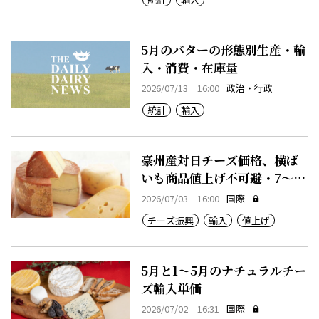
5月のバターの形態別生産・輸
入・消費・在庫量
2026/07/13 16:00
政治・行政
統計
輸入
豪州産対日チーズ価格、横ば
いも商品値上げ不可避・7～12
月期
2026/07/03 16:00
国際
チーズ振興
輸入
値上げ
5月と1～5月のナチュラルチー
ズ輸入単価
2026/07/02 16:31
国際