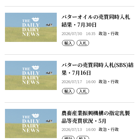
バターオイルの売買同時入札
結果・7月30日
2026/07/30 16:35
政治・行政
輸入
入札
バターの売買同時入札(SBS)結
果・7月16日
2026/07/17 16:00
政治・行政
輸入
入札
農畜産業振興機構の指定乳製
品等売買状況・5月
2026/07/13 16:00
政治・行政
統計
輸入