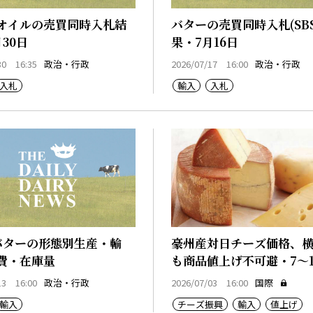
オイルの売買同時入札結
バターの売買同時入札(SBS
30日
果・7月16日
30 16:35
政治・行政
2026/07/17 16:00
政治・行政
入札
輸入
入札
バターの形態別生産・輸
豪州産対日チーズ価格、
費・在庫量
も商品値上げ不可避・7～1
13 16:00
政治・行政
2026/07/03 16:00
国際
輸入
チーズ振興
輸入
値上げ