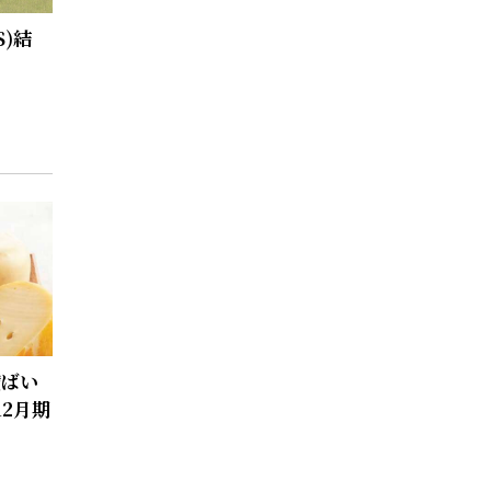
)結
横ばい
2月期