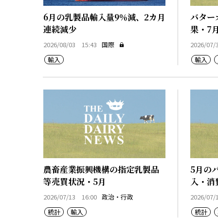
6月の乳製品輸入量9％減、2カ月
バター
連続減少
果・7月
2026/08/03 15:43
国際
2026/07/
輸入
輸入
農畜産業振興機構の指定乳製品
5月の
等売買状況・5月
入・消
2026/07/13 16:00
政治・行政
2026/07/
統計
輸入
統計