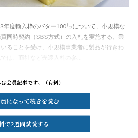
23年度輸入枠のバター100㌧について、小規模な
買同時契約（SBS方式）の入札を実施する。業
ていることを受け、小規模事業者に製品が行きわ
では、商社など売渡入札の参...
らは会員記事です。（有料）
会員になって続きを読む
料で2週間試読する