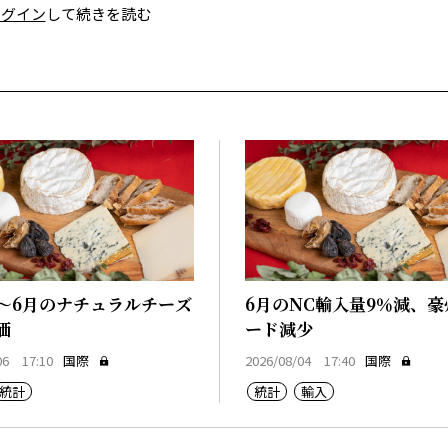
ログイン
して続きを読む
1～6月のナチュラルチーズ
6月のNC輸入量9％減、
価
ード減少
06 17:10
国際
2026/08/04 17:40
国際
統計
統計
輸入