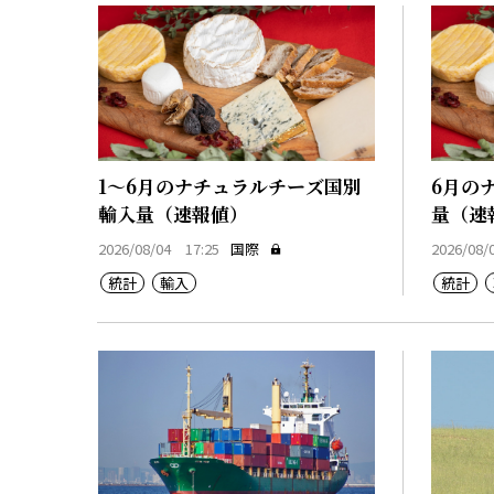
1～6月のナチュラルチーズ国別
6月の
輸入量（速報値）
量（速
2026/08/04 17:25
国際
2026/08/
統計
輸入
統計