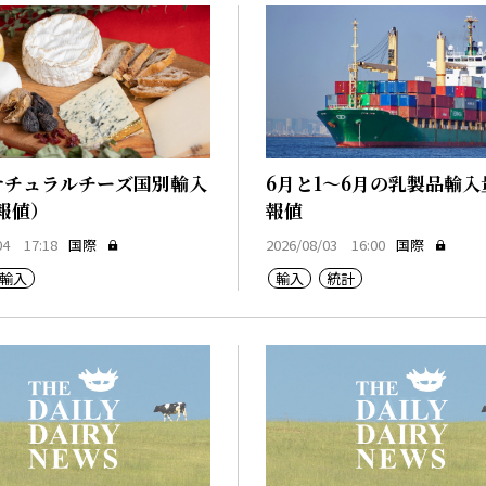
ナチュラルチーズ国別輸入
6月と1～6月の乳製品輸入
報値）
報値
04 17:18
国際
2026/08/03 16:00
国際
輸入
輸入
統計