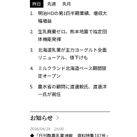
昨日
先週
先月
明治HDの第1四半期業績、増収大
幅増益
生乳廃棄ゼロ、熊本地震で指定団
体機能発揮
北海道乳業が主力ヨーグルト全面
リニューアル、値下げも
ミルクランド北海道ベース期間限
定オープン
農水省の顧問に渡邊毅氏、渡邉洋
一氏が就任
お知らせ
2026/04/24 16:00
◆「日刊酪農乳業速報 資料特集107号」