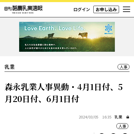
ログイン
お申し込み
乳業
人事
森永乳業人事異動・4月1日付、5
月20日付、6月1日付
2024/03/05 16:35
乳業
人事