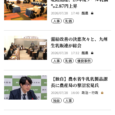
㌔2.87円上昇
2026/07/28 17:48
酪農
人事
乳価
需給改善の決意次々と、九州
生乳販連が総会
2026/07/28 17:32
酪農
人事
乳価
優良事例
【独自】農水省牛乳乳製品課
長に農産局の蓼沼宏晃氏
2026/07/28 16:00
政治・行政
独自
人事