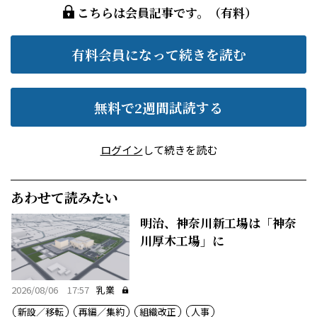
こちらは会員記事です。（有料）
有料会員になって続きを読む
無料で2週間試読する
ログイン
して続きを読む
あわせて読みたい
明治、神奈川新工場は「神奈
川厚木工場」に
2026/08/06 17:57
乳業
新設／移転
再編／集約
組織改正
人事