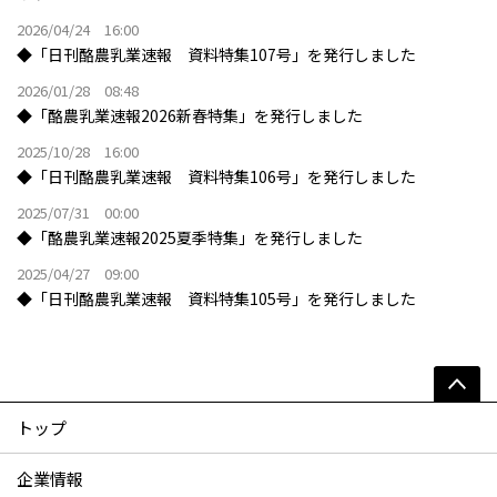
2026/04/24 16:00
◆「日刊酪農乳業速報 資料特集107号」を発行しました
2026/01/28 08:48
◆「酪農乳業速報2026新春特集」を発行しました
2025/10/28 16:00
◆「日刊酪農乳業速報 資料特集106号」を発行しました
2025/07/31 00:00
◆「酪農乳業速報2025夏季特集」を発行しました
2025/04/27 09:00
◆「日刊酪農乳業速報 資料特集105号」を発行しました
トップ
企業情報