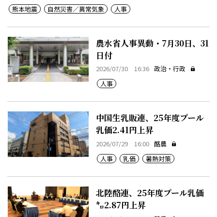
熊本地震
自然災害／異常気象
人事
農水省人事異動・7月30日、31
日付
2026/07/30 16:36
政治・行政
人事
中国生乳販連、25年度プール
乳価2.41円上昇
2026/07/29 16:00
酪農
人事
乳価
暑熱対策
北陸酪連、25年度プール乳価
㌔2.87円上昇