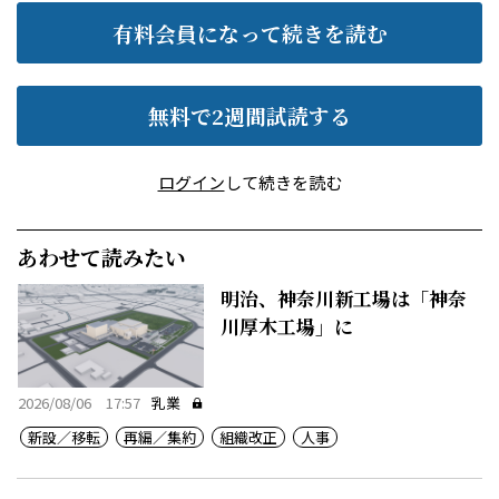
有料会員になって続きを読む
無料で2週間試読する
ログイン
して続きを読む
あわせて読みたい
明治、神奈川新工場は「神奈
川厚木工場」に
2026/08/06 17:57
乳業
新設／移転
再編／集約
組織改正
人事