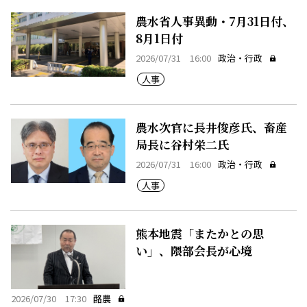
農水省人事異動・7月31日付、
8月1日付
2026/07/31 16:00
政治・行政
人事
農水次官に長井俊彦氏、畜産
局長に谷村栄二氏
2026/07/31 16:00
政治・行政
人事
熊本地震「またかとの思
い」、隈部会長が心境
2026/07/30 17:30
酪農