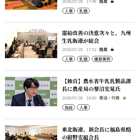
2026/07/28 17:48
酪農
人事
乳価
需給改善の決意次々と、九州
生乳販連が総会
2026/07/28 17:32
酪農
人事
乳価
優良事例
【独自】農水省牛乳乳製品課
長に農産局の蓼沼宏晃氏
2026/07/28 16:00
政治・行政
独自
人事
東北販連、新会長に福島県酪
の紺野宏組合長