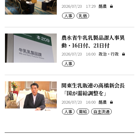
2026/07/23 17:29
酪農
人事
乳価
農水省牛乳乳製品課人事異
動・16日付、21日付
2026/07/23 16:00
政治・行政
人事
関東生乳販連の高橋新会長
「国が需給調整を」
2026/07/23 16:00
酪農
人事
需給
自主流通