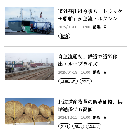
道外移出は今後も「トラック
＋船舶」が主流・ホクレン
2025/05/08 16:08
酪農
物流
自主流通初、鉄道で道外移
出・ループライズ
2025/04/18 16:00
酪農
自主流通
物流
北海道産牧草の販売価格、供
給過多でも高値
2024/12/11 16:00
酪農
飼料
物流
値上げ