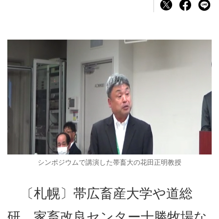
シンポジウムで講演した帯畜大の花田正明教授
〔札幌〕帯広畜産大学や道総
研、家畜改良センター十勝牧場な