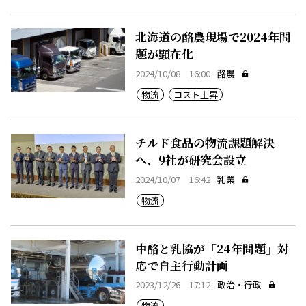
北海道の酪農現場で2024年問
題が顕在化
2024/10/08 16:00
酪農
物流
コスト上昇
チルド食品の物流課題解決
へ、9社が研究会設立
2024/10/07 16:42
乳業
物流
中酪と乳協が「24年問題」対
応で自主行動計画
2023/12/26 17:12
政治・行政
物流