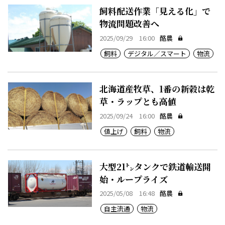
飼料配送作業「見える化」で
物流問題改善へ
2025/09/29 16:00
酪農
飼料
デジタル／スマート
物流
北海道産牧草、1番の新穀は乾
草・ラップとも高値
2025/09/24 16:00
酪農
値上げ
飼料
物流
大型21㌧タンクで鉄道輸送開
始・ループライズ
2025/05/08 16:48
酪農
自主流通
物流