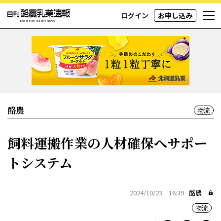
ログイン
お申し込み
酪農
物流
飼料運搬作業の人材確保へサポー
トシステム
2024/10/23 16:39
酪農
物流