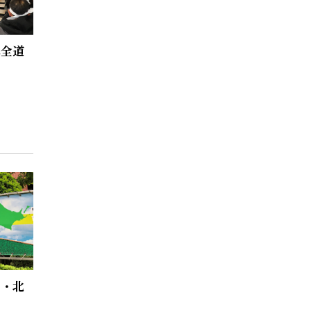
へ全道
を・北