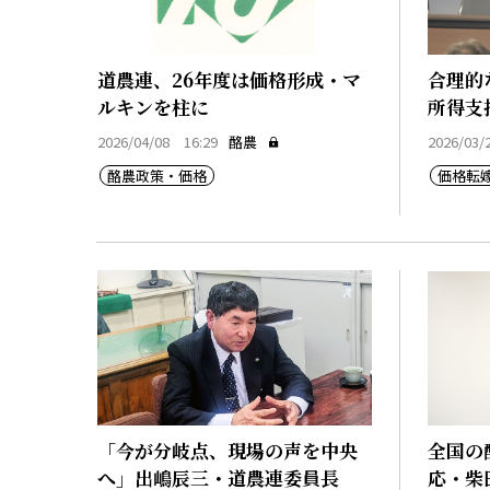
道農連、26年度は価格形成・マ
合理的
ルキンを柱に
所得支
2026/04/08 16:29
酪農
2026/03/
酪農政策・価格
価格転
「今が分岐点、現場の声を中央
全国の
へ」出嶋辰三・道農連委員長
応・柴