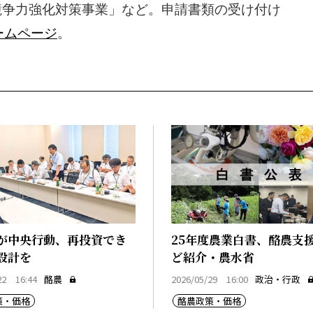
競争力強化対策事業」など。申請書類の受け付け
ームページ
。
が中央行動、再投資でき
25年度農業白書、酪農支
設計を
ど紹介・農水省
22 16:44
酪農
2026/05/29 16:00
政治・行政
策・価格
酪農政策・価格