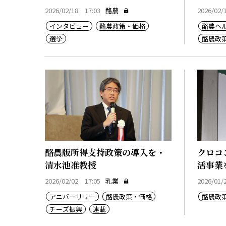
2026/02/18 17:03
酪農
2026/02/
インタビュー
酪農政策・価格
酪農ヘ
選挙
酪農政
酪農版所得支持政策の導入を・
クロコ
清水池准教授
活事業
2026/02/02 17:05
乳業
2026/01/
アニバーサリー
酪農政策・価格
酪農政
チーズ振興
連載