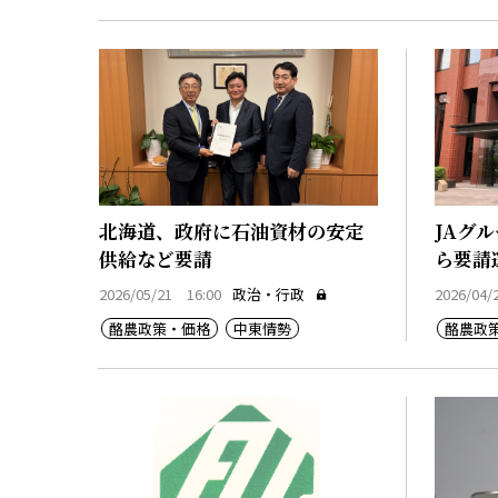
北海道、政府に石油資材の安定
JAグ
供給など要請
ら要請
2026/05/21 16:00
政治・行政
2026/04/
酪農政策・価格
中東情勢
酪農政