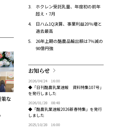
ホクレン受託乳量、年度初の前年
超え・7月
日ハム1Q決算、事業利益20％増と
過去最高
26年上期の酪農品輸出額は7％減の
90億円強
お知らせ
2026/04/24 16:00
◆「日刊酪農乳業速報 資料特集107号」
を発行しました
援策な
2026/01/28 08:48
◆「酪農乳業速報2026新春特集」を発行
しました
2025/10/28 16:00