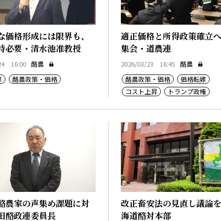
な価格形成には限界も、
適正価格と所得政策確立
持必要・清水池准教授
集会・道農連
24 16:00
酪農
2026/03/23 16:45
酪農
嫁
酪農政策・価格
酪農政策・価格
価格転嫁
コスト上昇
トランプ政権
酪農家の声集め課題に対
改正畜安法の見直し議論
田酪政連委員長
海道酪対本部