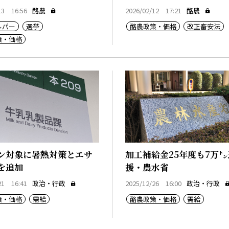
13 16:56
酪農
2026/02/12 17:21
酪農
ルパー
選挙
酪農政策・価格
改正畜安法
策・価格
ン対象に暑熱対策とエサ
加工補給金25年度も7万
を追加
援・農水省
21 16:41
政治・行政
2025/12/26 16:00
政治・行政
策・価格
需給
酪農政策・価格
需給