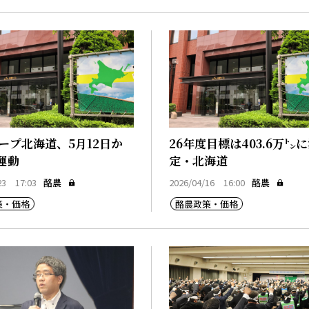
ループ北海道、5月12日か
26年度目標は403.6万㌧
運動
定・北海道
23 17:03
酪農
2026/04/16 16:00
酪農
策・価格
酪農政策・価格