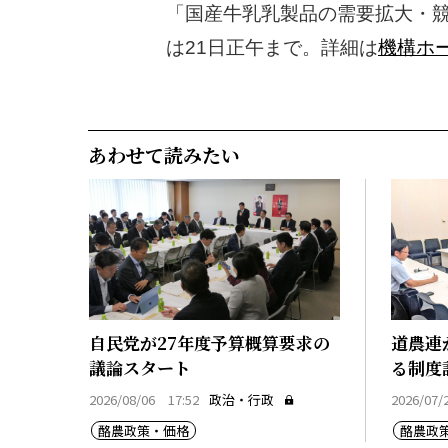
「国産牛乳乳製品の需要拡大・
は21日正午まで。詳細は
機構ホ
あわせて読みたい
自民党が27年度予算概算要求の
道農連
議論スタート
る制度
2026/08/06 17:52
政治・行政
2026/07/
酪農政策・価格
酪農政