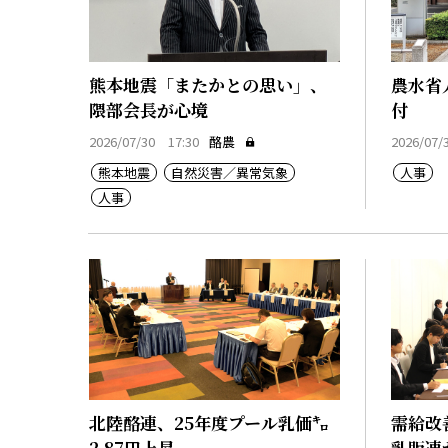
熊本地震「またかとの思い」、
農水省
隈部会長が心境
付
2026/07/30 17:30
酪農
2026/07/
熊本地震
自然災害／異常気象
人事
人事
北陸酪連、25年度プール乳価㌔
需給改
2.87円上昇
乳販連