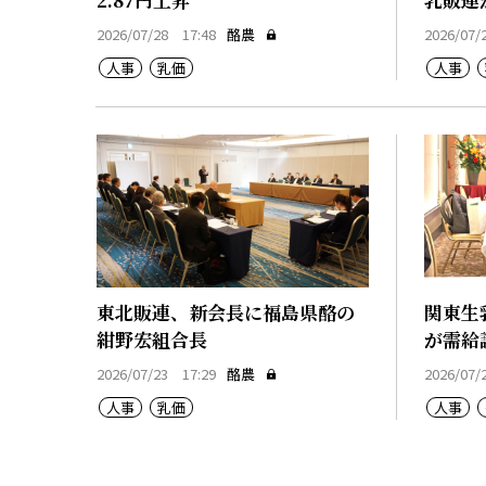
2026/07/28 17:48
酪農
2026/07/
人事
乳価
人事
東北販連、新会長に福島県酪の
関東生
紺野宏組合長
が需給
2026/07/23 17:29
酪農
2026/07/
人事
乳価
人事