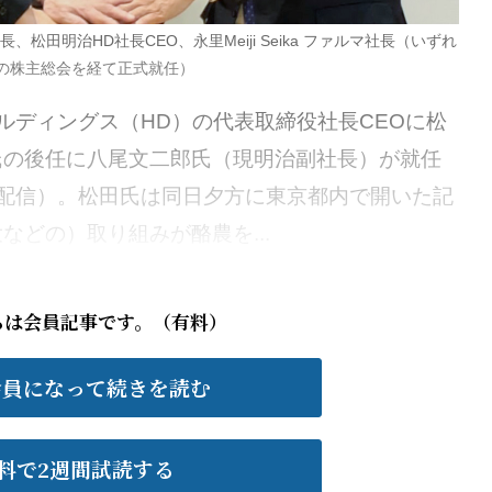
田明治HD社長CEO、永里Meiji Seika ファルマ社長（いずれ
の株主総会を経て正式就任）
ディングス（HD）の代表取締役社長CEOに松
氏の後任に八尾文二郎氏（現明治副社長）が就任
配信）。松田氏は同日夕方に東京都内で開いた記
どの）取り組みが酪農を...
らは会員記事です。（有料）
会員になって続きを読む
料で2週間試読する