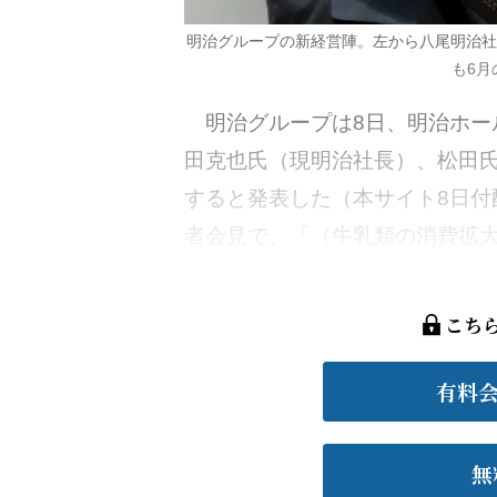
明治グループの新経営陣。左から八尾明治社長、松
も6月
明治グループは8日、明治ホール
田克也氏（現明治社長）、松田
すると発表した（本サイト8日付
者会見で、「（牛乳類の消費拡大な
こち
有料
無