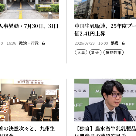
人事異動・7月30日、31日
中国生乳販連、25年度プ
価2.41円上昇
30 16:36
政治・行政
2026/07/29 16:00
酪農
人事
乳価
暑熱対策
善の決意次々と、九州生
【独自】農水省牛乳乳製
が総会
に農産局の蓼沼宏晃氏