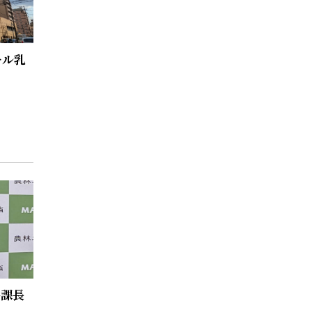
ール乳
品課長