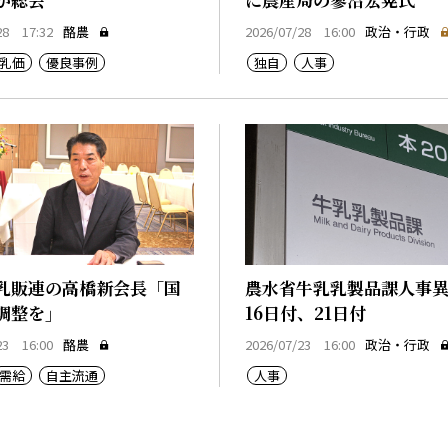
28 17:32
酪農
2026/07/28 16:00
政治・行政
乳価
優良事例
独自
人事
乳販連の高橋新会長「国
農水省牛乳乳製品課人事
調整を」
16日付、21日付
23 16:00
酪農
2026/07/23 16:00
政治・行政
需給
自主流通
人事