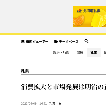
紙面ビューアー
データベース
政治・行政
酪農
乳業
乳業
消費拡大と市場発展は明治の
2025/04/09 16:51
乳業