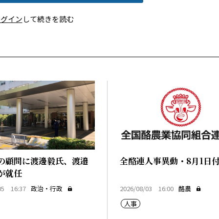
ログイン
して続きを読む
の顧問に渡邊毅氏、渡邉
全酪連人事異動・8月1日
が就任
05 16:37
政治・行政
2026/08/03 16:00
酪農
人事