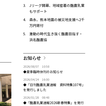
Jリーグ開幕、地域密着の酪農乳業
もサポート
森永、熊本地震の被災地支援へ2千
万円寄付
激動の時代生き抜く酪農目指す・
浜名酪農協
お知らせ
2026/08/07 10:58
◆夏季臨時休刊のお知らせ
2026/04/24 16:00
◆「日刊酪農乳業速報 資料特集107号」
を発行しました
2026/01/28 08:48
◆「酪農乳業速報2026新春特集」を発行