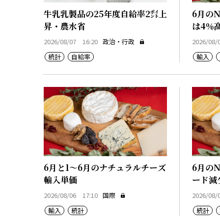
牛乳乳製品の25年度自給率2㌽上
6月の
昇・農水省
は4％
2026/08/07 16:20
政治・行政
2026/08/
統計
自給率
輸入
6月と1～6月のナチュラルチーズ
6月の
輸入単価
ード減
2026/08/06 17:10
国際
2026/08/
輸入
統計
統計