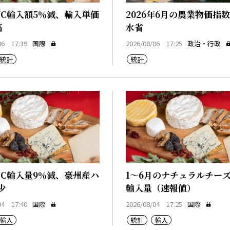
NC輸入額5％減、輸入単価
2026年6月の農業物価指
高
水省
06 17:39
国際
2026/08/06 17:25
政治・行政
統計
統計
NC輸入量9％減、豪州産ハ
1～6月のナチュラルチー
少
輸入量（速報値）
04 17:40
国際
2026/08/04 17:25
国際
輸入
統計
輸入