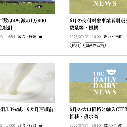
戸数は4％減の1万800
6月の交付対象事業者別販
産統計
数量等・機構
28 16:54
政治・行政
2026/07/28 16:00
政治・行政
統計
副産物価格
生乳1.3％減、9カ月連続前
6月の大口価格と輸入CIF
推移・農水省
27 17:00
政治・行政
2026/07/27 16:10
政治・行政