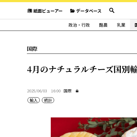
紙面ビューアー
データベース
政治・行政
酪農
乳業
国際
4月のナチュラルチーズ国別
2025/06/03 16:00
国際
輸入
統計