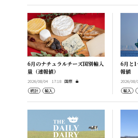
6月のナチュラルチーズ国別輸入
6月と
量（速報値）
報値
2026/08/04 17:18
国際
2026/08/
統計
輸入
輸入