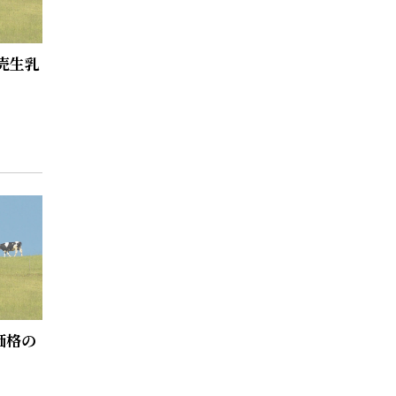
売生乳
価格の