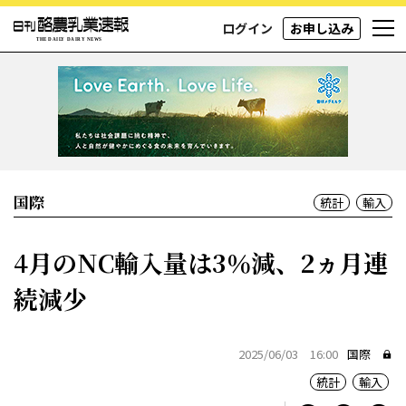
ログイン
お申し込み
国際
統計
輸入
4月のNC輸入量は3％減、2ヵ月連
続減少
2025/06/03 16:00
国際
統計
輸入