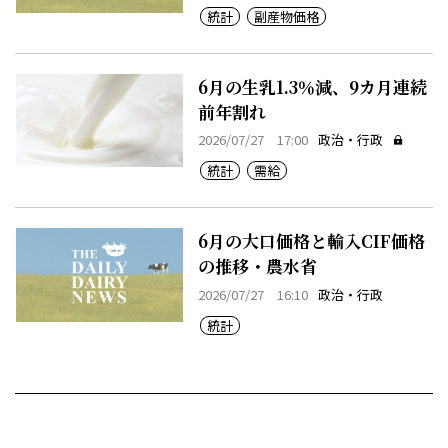
統計
副産物価格
6月の生乳1.3％減、9カ月連続
前年割れ
2026/07/27 17:00
政治・行政
統計
需給
6月の大口価格と輸入CIF価格
の推移・農水省
2026/07/27 16:10
政治・行政
統計