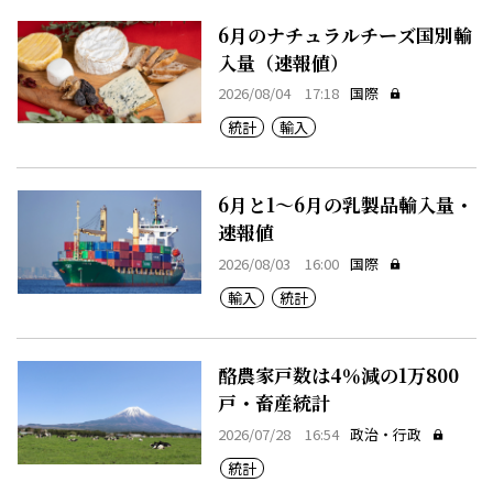
6月のナチュラルチーズ国別輸
入量（速報値）
2026/08/04 17:18
国際
統計
輸入
6月と1～6月の乳製品輸入量・
速報値
2026/08/03 16:00
国際
輸入
統計
酪農家戸数は4％減の1万800
戸・畜産統計
2026/07/28 16:54
政治・行政
統計