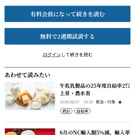
有料会員になって続きを読む
無料で2週間試読する
ログイン
して続きを読む
あわせて読みたい
牛乳乳製品の25年度自給率2㌽
上昇・農水省
2026/08/07 16:20
政治・行政
統計
自給率
6月のNC輸入額5％減、輸入単