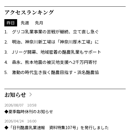
アクセスランキング
昨日
先週
先月
グリコ乳業事業の苦戦が継続、立て直し急ぐ
明治、神奈川新工場は「神奈川厚木工場」に
Jリーグ開幕、地域密着の酪農乳業もサポート
森永、熊本地震の被災地支援へ2千万円寄付
激動の時代生き抜く酪農目指す・浜名酪農協
お知らせ
2026/08/07 10:58
◆夏季臨時休刊のお知らせ
2026/04/24 16:00
◆「日刊酪農乳業速報 資料特集107号」を発行しました