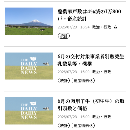
酪農家戸数は4％減の1万800
戸・畜産統計
2026/07/28 16:54
政治・行政
統計
6月の交付対象事業者別販売生
乳数量等・機構
2026/07/28 16:00
政治・行政
統計
副産物価格
6月の肉用子牛（初生牛）の取
引頭数と価格
2026/07/28 16:00
政治・行政
統計
副産物価格