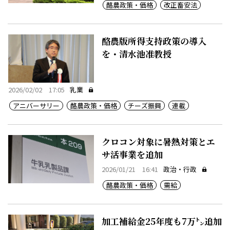
酪農政策・価格
改正畜安法
酪農版所得支持政策の導入
を・清水池准教授
2026/02/02 17:05
乳業
アニバーサリー
酪農政策・価格
チーズ振興
連載
クロコン対象に暑熱対策とエ
サ活事業を追加
2026/01/21 16:41
政治・行政
酪農政策・価格
需給
加工補給金25年度も7万㌧追加