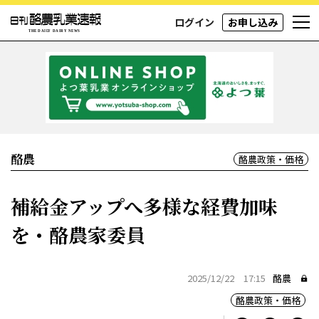
ログイン
お申し込み
酪農
酪農政策・価格
補給金アップへ多様な経費加味
を・酪農家委員
2025/12/22 17:15
酪農
酪農政策・価格