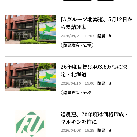
JAグループ北海道、5月12日か
ら要請運動
2026/04/23 17:03
酪農
酪農政策・価格
26年度目標は403.6万㌧に決
定・北海道
2026/04/16 16:00
酪農
酪農政策・価格
道農連、26年度は価格形成・
マルキンを柱に
2026/04/08 16:29
酪農