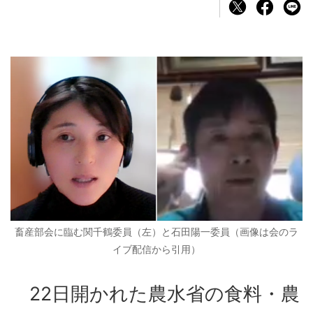
畜産部会に臨む関千鶴委員（左）と石田陽一委員（画像は会のラ
イブ配信から引用）
22日開かれた農水省の食料・農