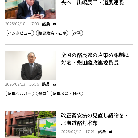
央へ」出嶋辰三・道農連委員
長
2026/02/18 17:03
酪農
インタビュー
酪農政策・価格
選挙
全国の酪農家の声集め課題に
対応・柴田酪政連委員長
2026/02/13 16:56
酪農
酪農ヘルパー
選挙
酪農政策・価格
改正畜安法の見直し議論を・
北海道酪対本部
2026/02/12 17:21
酪農