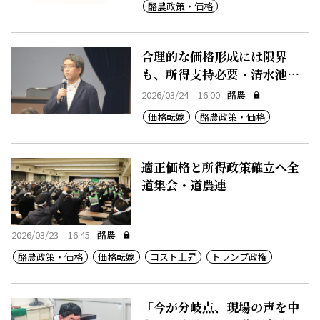
酪農政策・価格
合理的な価格形成には限界
も、所得支持必要・清水池准
教授
2026/03/24 16:00
酪農
価格転嫁
酪農政策・価格
適正価格と所得政策確立へ全
道集会・道農連
2026/03/23 16:45
酪農
酪農政策・価格
価格転嫁
コスト上昇
トランプ政権
「今が分岐点、現場の声を中