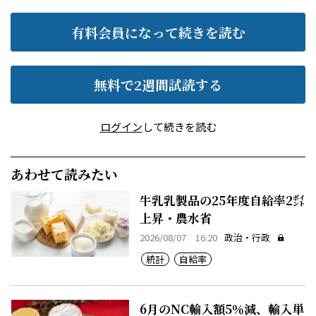
有料会員になって続きを読む
無料で2週間試読する
ログイン
して続きを読む
あわせて読みたい
牛乳乳製品の25年度自給率2㌽
上昇・農水省
2026/08/07 16:20
政治・行政
統計
自給率
6月のNC輸入額5％減、輸入単