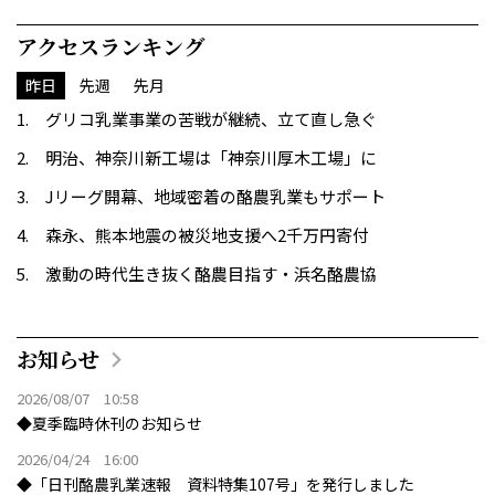
アクセスランキング
昨日
先週
先月
グリコ乳業事業の苦戦が継続、立て直し急ぐ
明治、神奈川新工場は「神奈川厚木工場」に
Jリーグ開幕、地域密着の酪農乳業もサポート
森永、熊本地震の被災地支援へ2千万円寄付
激動の時代生き抜く酪農目指す・浜名酪農協
お知らせ
2026/08/07 10:58
◆夏季臨時休刊のお知らせ
2026/04/24 16:00
◆「日刊酪農乳業速報 資料特集107号」を発行しました