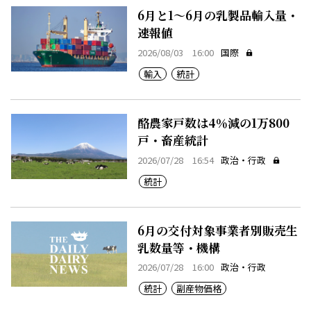
6月と1～6月の乳製品輸入量・
速報値
2026/08/03 16:00
国際
輸入
統計
酪農家戸数は4％減の1万800
戸・畜産統計
2026/07/28 16:54
政治・行政
統計
6月の交付対象事業者別販売生
乳数量等・機構
2026/07/28 16:00
政治・行政
統計
副産物価格