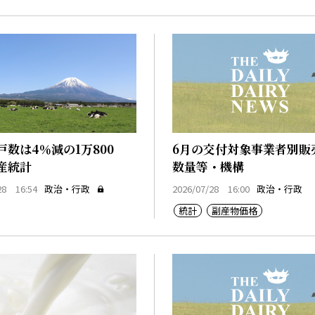
戸数は4％減の1万800
6月の交付対象事業者別販
産統計
数量等・機構
28 16:54
政治・行政
2026/07/28 16:00
政治・行政
統計
副産物価格