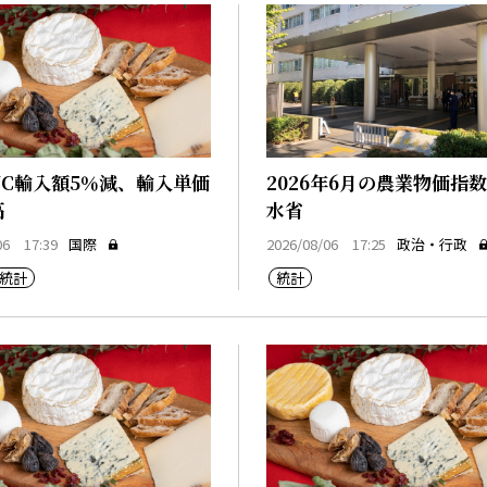
NC輸入額5％減、輸入単価
2026年6月の農業物価指
高
水省
06 17:39
国際
2026/08/06 17:25
政治・行政
統計
統計