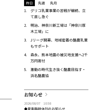
昨日
先週
先月
グリコ乳業事業の苦戦が継続、立
て直し急ぐ
明治、神奈川新工場は「神奈川厚
木工場」に
Jリーグ開幕、地域密着の酪農乳業
もサポート
森永、熊本地震の被災地支援へ2千
万円寄付
激動の時代生き抜く酪農目指す・
浜名酪農協
お知らせ
2026/08/07 10:58
◆夏季臨時休刊のお知らせ