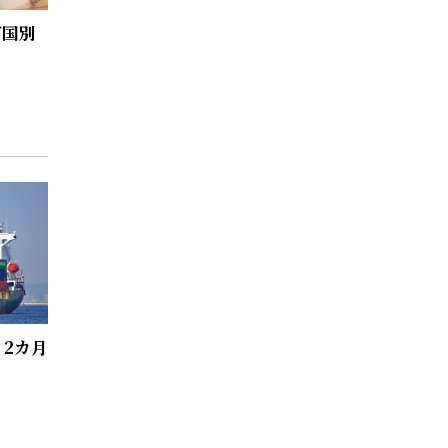
ズ国別
、2カ月