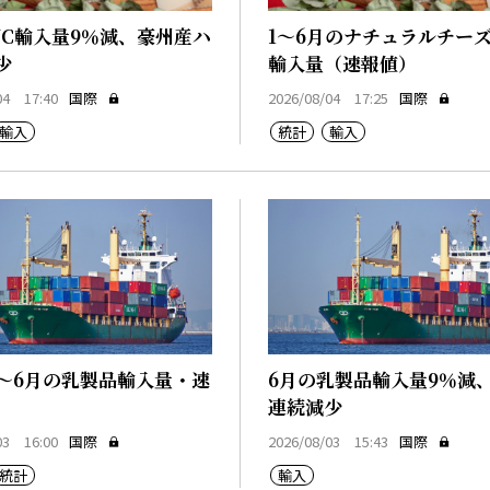
NC輸入量9％減、豪州産ハ
1～6月のナチュラルチー
少
輸入量（速報値）
04 17:40
国際
2026/08/04 17:25
国際
輸入
統計
輸入
1～6月の乳製品輸入量・速
6月の乳製品輸入量9％減
連続減少
03 16:00
国際
2026/08/03 15:43
国際
統計
輸入