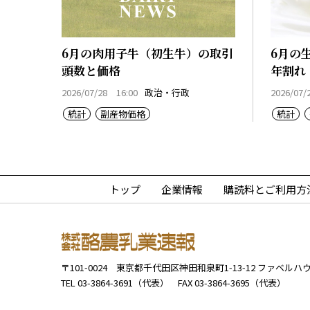
6月の肉用子牛（初生牛）の取引
6月の
頭数と価格
年割れ
2026/07/28 16:00
政治・行政
2026/07/
統計
副産物価格
統計
トップ
企業情報
購読料とご利用方
〒101-0024
東京都千代田区神田和泉町1-13-12
ファベルハウ
TEL 03-3864-3691（代表）
FAX 03-3864-3695（代表）