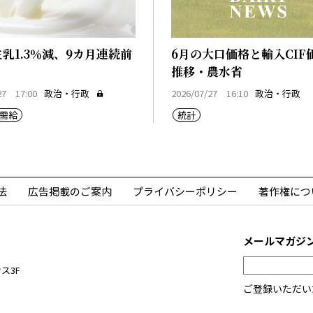
生乳1.3％減、9カ月連続前
6月の大口価格と輸入CIF
推移・農水省
27 17:00
政治・行政
2026/07/27 16:10
政治・行政
需給
統計
法
広告掲載のご案内
プライバシーポリシー
著作権につ
メールマガジ
ス3F
ご登録いただい