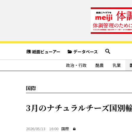
紙面ビューアー
データベース
政治・行政
酪農
乳業
国際
3月のナチュラルチーズ国別
2026/05/13 16:00
国際