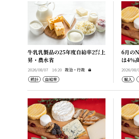
牛乳乳製品の25年度自給率2㌽上
6月の
昇・農水省
は4％
2026/08/07 16:20
政治・行政
2026/08/
統計
自給率
輸入