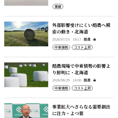
業績
外部影響受けにくい酪農へ模
索の動き・北海道
2026/07/10 16:17
酪農
中東情勢
コスト上昇
酪農現場で中東情勢の影響よ
り鮮明に・北海道
2026/06/29 16:00
酪農
中東情勢
コスト上昇
事業拡大へさらなる需要創出
に注力・よつ葉