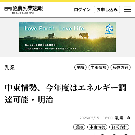
ログイン
お申し込み
乳業
業績
中東情勢
経営方針
中東情勢、今年度はエネルギー調
達可能・明治
2026/05/15 16:00
乳業
業績
中東情勢
経営方針