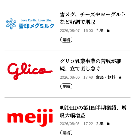
雪メグ、チーズやヨーグルト
など好調で増収
2026/08/07 16:00
乳業
業績
グリコ乳業事業の苦戦が継
続、立て直し急ぐ
2026/08/06 17:49
食品・飲料
業績
明治HDの第1四半期業績、増
収大幅増益
2026/08/05 17:22
乳業
業績