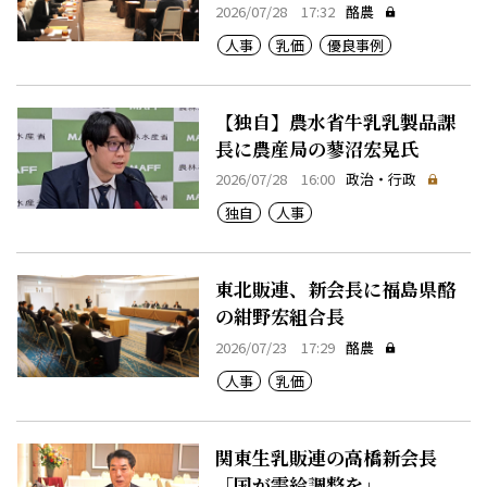
2026/07/28 17:32
酪農
人事
乳価
優良事例
【独自】農水省牛乳乳製品課
長に農産局の蓼沼宏晃氏
2026/07/28 16:00
政治・行政
独自
人事
東北販連、新会長に福島県酪
の紺野宏組合長
2026/07/23 17:29
酪農
人事
乳価
関東生乳販連の高橋新会長
「国が需給調整を」