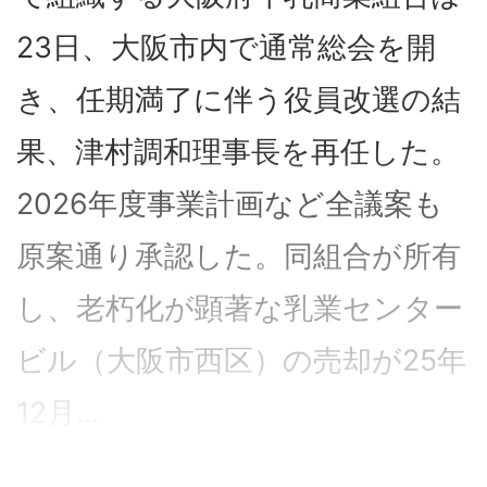
23日、大阪市内で通常総会を開
き、任期満了に伴う役員改選の結
果、津村調和理事長を再任した。
2026年度事業計画など全議案も
原案通り承認した。同組合が所有
し、老朽化が顕著な乳業センター
ビル（大阪市西区）の売却が25年
12月...