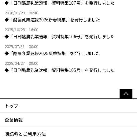
◆「日刊酪農乳業速報 資料特集107号」を発行しました
2026/01/28 08:48
◆「酪農乳業速報2026新春特集」を発行しました
2025/10/28 16:00
◆「日刊酪農乳業速報 資料特集106号」を発行しました
2025/07/31 00:00
◆「酪農乳業速報2025夏季特集」を発行しました
2025/04/27 09:00
◆「日刊酪農乳業速報 資料特集105号」を発行しました
トップ
企業情報
購読料とご利用方法