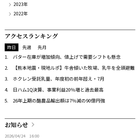
2023年
2022年
アクセスランキング
昨日
先週
先月
バター在庫が増加傾向、値上げで需要シフトも懸念
【熊本地震・現地ルポ】牛舎傾いた牧場、乳牛を全頭避難
ホクレン受託乳量、年度初の前年超え・7月
日ハム1Q決算、事業利益20％増と過去最高
26年上期の酪農品輸出額は7％減の90億円強
お知らせ
2026/04/24 16:00