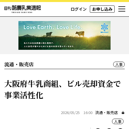
ログイン
お申し込み
流通・販売店
人事
大阪府牛乳商組、ビル売却資金で
事業活性化
2026/05/25 16:00
流通・販売店
人事