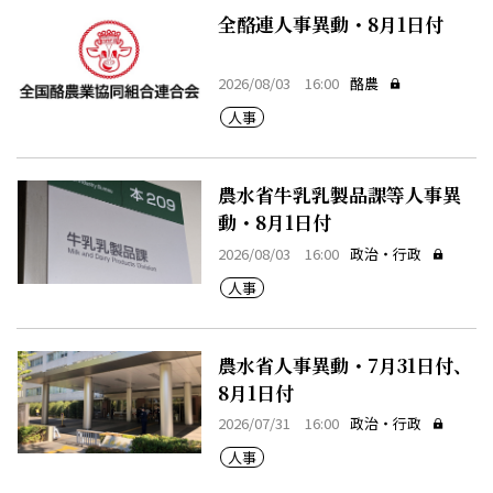
全酪連人事異動・8月1日付
2026/08/03 16:00
酪農
人事
農水省牛乳乳製品課等人事異
動・8月1日付
2026/08/03 16:00
政治・行政
人事
農水省人事異動・7月31日付、
8月1日付
2026/07/31 16:00
政治・行政
人事