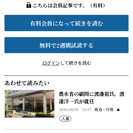
こちらは会員記事です。（有料）
有料会員になって続きを読む
無料で2週間試読する
ログイン
して続きを読む
あわせて読みたい
農水省の顧問に渡邊毅氏、渡
邉洋一氏が就任
2026/08/05 16:37
政治・行政
人事