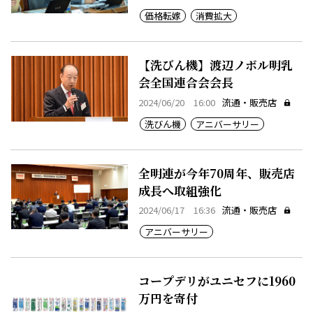
価格転嫁
消費拡大
【洗びん機】渡辺ノボル明乳
会全国連合会会長
2024/06/20 16:00
流通・販売店
洗びん機
アニバーサリー
全明連が今年70周年、販売店
成長へ取組強化
2024/06/17 16:36
流通・販売店
アニバーサリー
コープデリがユニセフに1960
万円を寄付