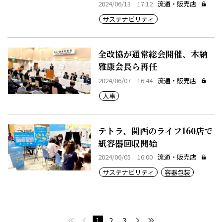
2024/06/13 17:12
流通・販売店
サステナビリティ
全改協が通常総会開催、木納
雅康会長ら再任
2024/06/07 16:44
流通・販売店
人事
テトラ、関西のライフ160店で
紙容器回収開始
2024/06/05 16:00
流通・販売店
サステナビリティ
容器包装
最初へ
前へ
次へ
最後へ
1
2
3