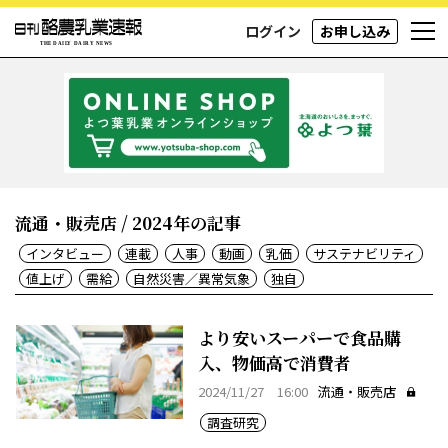
ログイン
お申し込み
流通・販売店 / 2024年の記事
インタビュー
連載
人事
動画
乳価
サステナビリティ
値上げ
需給
自然災害／異常気象
独自
より安いスーパーで食品購
入、物価高で消費者
2024/11/27 16:00
流通・販売店
調査研究