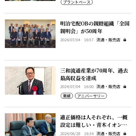
プラントベース
明治宅配OBの親睦組織「全国
親明会」が50周年
2024/07/04 16:57
流通・販売店
三和流通産業が70周年、過去
最高収益を達成
2024/07/04 16:00
流通・販売店
業績
アニバーサリー
適正価格は人それぞれ、一概
設定は難しい・青木イオン部
長
2024/06/28 16:34
流通・販売店