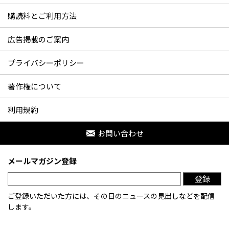
購読料とご利用方法
広告掲載のご案内
プライバシーポリシー
著作権について
利用規約
お問い合わせ
メールマガジン登録
登録
ご登録いただいた方には、その日のニュースの見出しなどを配信
します。