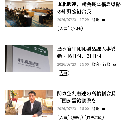
東北販連、新会長に福島県酪
の紺野宏組合長
2026/07/23 17:29
酪農
人事
乳価
農水省牛乳乳製品課人事異
動・16日付、21日付
2026/07/23 16:00
政治・行政
人事
関東生乳販連の高橋新会長
「国が需給調整を」
2026/07/23 16:00
酪農
人事
需給
自主流通