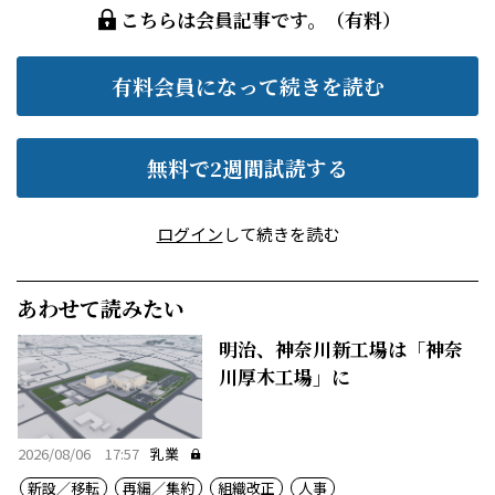
こちらは会員記事です。（有料）
有料会員になって続きを読む
無料で2週間試読する
ログイン
して続きを読む
あわせて読みたい
明治、神奈川新工場は「神奈
川厚木工場」に
2026/08/06 17:57
乳業
新設／移転
再編／集約
組織改正
人事