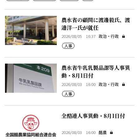
農水省の顧問に渡邊毅氏、渡
邉洋一氏が就任
2026/08/05 16:37
政治・行政
人事
農水省牛乳乳製品課等人事異
動・8月1日付
2026/08/03 16:00
政治・行政
人事
全酪連人事異動・8月1日付
2026/08/03 16:00
酪農