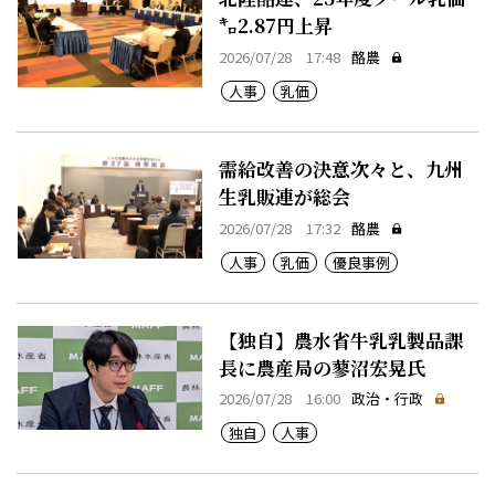
㌔2.87円上昇
2026/07/28 17:48
酪農
人事
乳価
需給改善の決意次々と、九州
生乳販連が総会
2026/07/28 17:32
酪農
人事
乳価
優良事例
【独自】農水省牛乳乳製品課
長に農産局の蓼沼宏晃氏
2026/07/28 16:00
政治・行政
独自
人事