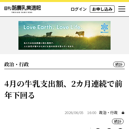
ログイン
お申し込み
政治・行政
統計
4月の牛乳支出額、2カ月連続で前
年下回る
2026/06/05 16:00
政治・行政
統計