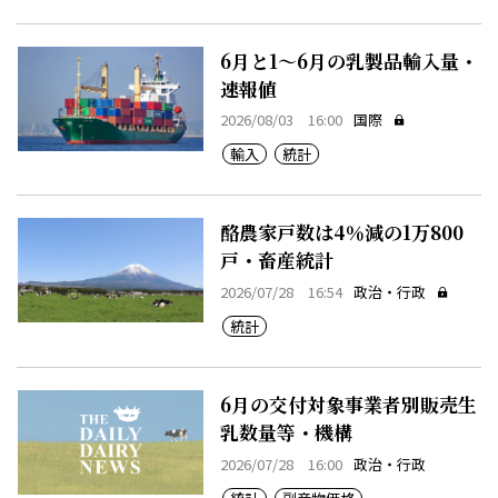
6月と1～6月の乳製品輸入量・
速報値
2026/08/03 16:00
国際
輸入
統計
酪農家戸数は4％減の1万800
戸・畜産統計
2026/07/28 16:54
政治・行政
統計
6月の交付対象事業者別販売生
乳数量等・機構
2026/07/28 16:00
政治・行政