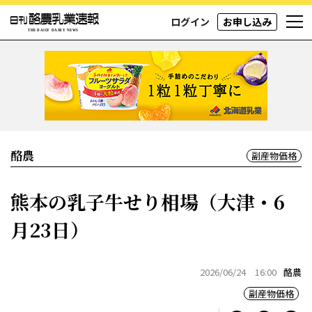
ログイン
お申し込み
酪農
副産物価格
熊本の乳子牛せり相場（大津・6
月23日）
2026/06/24 16:00
酪農
副産物価格