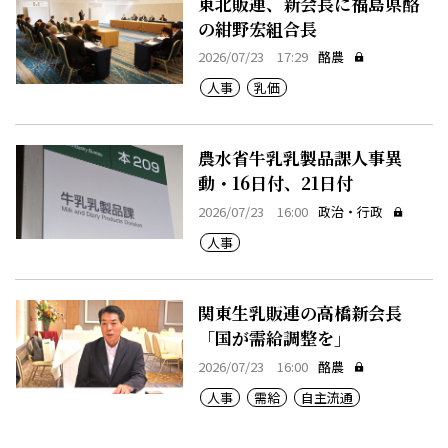
東北販連、新会長に福島県酪
の紺野宏組合長
2026/07/23 17:29
酪農
人事
乳価
農水省牛乳乳製品課人事異
動・16日付、21日付
2026/07/23 16:00
政治・行政
人事
関東生乳販連の高橋新会長
「国が需給調整を」
2026/07/23 16:00
酪農
人事
需給
自主流通