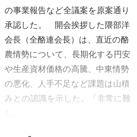
の事業報告など全議案を原案通り
承認した。 開会挨拶した隈部洋
会長（全酪連会長）は、直近の酪
農情勢について、長期化する円安
や生産資材価格の高騰、中東情勢
の悪化、人手不足など課題は山積
みとの認識を示した。「非常に難
し...