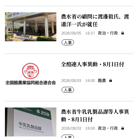
農水省の顧問に渡邊毅氏、渡
邉洋一氏が就任
2026/08/05 16:37
政治・行政
人事
全酪連人事異動・8月1日付
2026/08/03 16:00
酪農
人事
農水省牛乳乳製品課等人事異
動・8月1日付
2026/08/03 16:00
政治・行政
人事