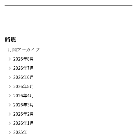
酪農​
月間アーカイブ
2026年8月
2026年7月
2026年6月
2026年5月
2026年4月
2026年3月
2026年2月
2026年1月
2025年