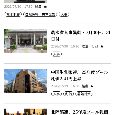
2026/07/30 17:30
酪農
熊本地震
自然災害／異常気象
人事
農水省人事異動・7月30日、31
日付
2026/07/30 16:36
政治・行政
人事
中国生乳販連、25年度プール
乳価2.41円上昇
2026/07/29 16:00
酪農
人事
乳価
暑熱対策
北陸酪連、25年度プール乳価