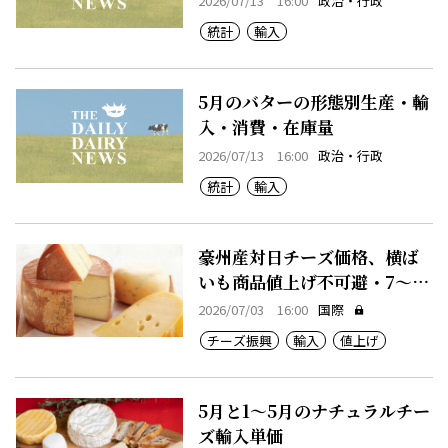
2026/07/13 16:00
政治・行政
統計
輸入
5月のバターの形態別生産・輸
入・消費・在庫量
2026/07/13 16:00
政治・行政
統計
輸入
豪州産対日チーズ価格、横ば
いも商品値上げ不可避・7～12
月期
2026/07/03 16:00
国際
チーズ振興
輸入
値上げ
5月と1～5月のナチュラルチー
ズ輸入単価