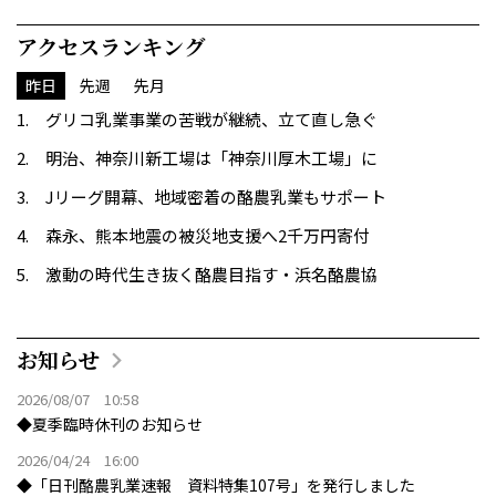
アクセスランキング
昨日
先週
先月
グリコ乳業事業の苦戦が継続、立て直し急ぐ
明治、神奈川新工場は「神奈川厚木工場」に
Jリーグ開幕、地域密着の酪農乳業もサポート
森永、熊本地震の被災地支援へ2千万円寄付
激動の時代生き抜く酪農目指す・浜名酪農協
お知らせ
2026/08/07 10:58
◆夏季臨時休刊のお知らせ
2026/04/24 16:00
◆「日刊酪農乳業速報 資料特集107号」を発行しました