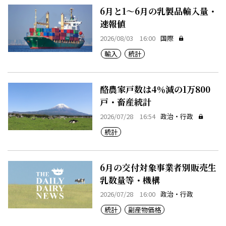
6月と1～6月の乳製品輸入量・
速報値
2026/08/03 16:00
国際
輸入
統計
酪農家戸数は4％減の1万800
戸・畜産統計
2026/07/28 16:54
政治・行政
統計
6月の交付対象事業者別販売生
乳数量等・機構
2026/07/28 16:00
政治・行政
統計
副産物価格