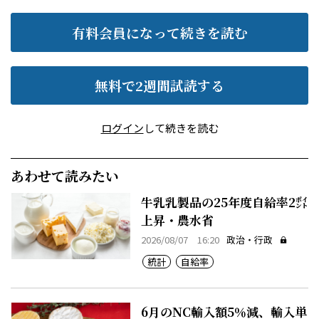
有料会員になって続きを読む
無料で2週間試読する
ログイン
して続きを読む
あわせて読みたい
牛乳乳製品の25年度自給率2㌽
上昇・農水省
2026/08/07 16:20
政治・行政
統計
自給率
6月のNC輸入額5％減、輸入単