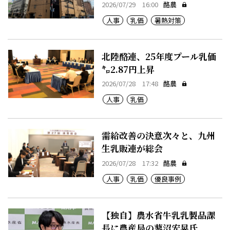
2026/07/29 16:00
酪農
人事
乳価
暑熱対策
北陸酪連、25年度プール乳価
㌔2.87円上昇
2026/07/28 17:48
酪農
人事
乳価
需給改善の決意次々と、九州
生乳販連が総会
2026/07/28 17:32
酪農
人事
乳価
優良事例
【独自】農水省牛乳乳製品課
長に農産局の蓼沼宏晃氏