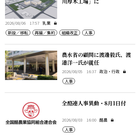
川厚木工場」に
2026/08/06 17:57
乳業
新設／移転
再編／集約
組織改正
人事
農水省の顧問に渡邊毅氏、渡
邉洋一氏が就任
2026/08/05 16:37
政治・行政
人事
全酪連人事異動・8月1日付
2026/08/03 16:00
酪農
人事