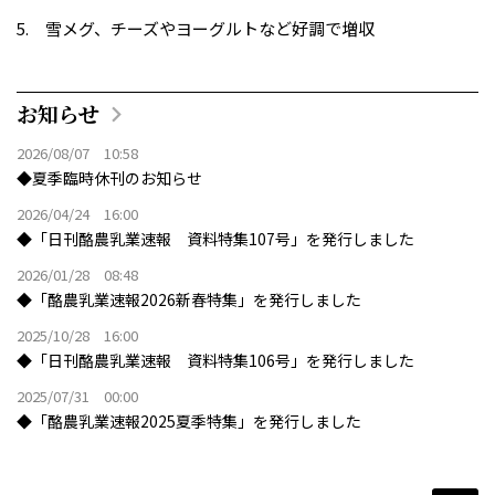
雪メグ、チーズやヨーグルトなど好調で増収
お知らせ
2026/08/07 10:58
◆夏季臨時休刊のお知らせ
2026/04/24 16:00
◆「日刊酪農乳業速報 資料特集107号」を発行しました
2026/01/28 08:48
◆「酪農乳業速報2026新春特集」を発行しました
2025/10/28 16:00
◆「日刊酪農乳業速報 資料特集106号」を発行しました
2025/07/31 00:00
◆「酪農乳業速報2025夏季特集」を発行しました