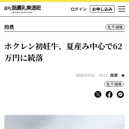
ログイン
お申し込み
酪農
乳牛相場
ホクレン初妊牛、夏産み中心で62
万円に続落
2026/07/02 16:13
酪農
乳牛相場