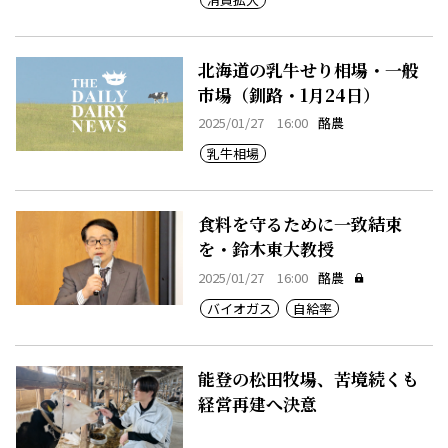
北海道の乳牛せり相場・一般
市場（釧路・1月24日）
2025/01/27 16:00
酪農
乳牛相場
食料を守るために一致結束
を・鈴木東大教授
2025/01/27 16:00
酪農
バイオガス
自給率
能登の松田牧場、苦境続くも
経営再建へ決意