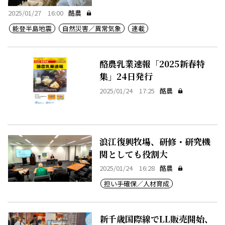
2025/01/27 16:00
酪農
能登半島地震
自然災害／異常気象
連載
酪農乳業速報「2025新春特
集」24日発行
2025/01/24 17:25
酪農
浪江復興牧場、研修・研究機
関としても役割大
2025/01/24 16:28
酪農
担い手確保／人材育成
新千歳国際線でLL販売開始、