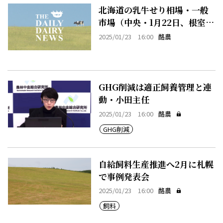
北海道の乳牛せり相場・一般
市場（中央・1月22日、根室・
1月22日）
2025/01/23 16:00
酪農
GHG削減は適正飼養管理と連
動・小田主任
2025/01/23 16:00
酪農
GHG削減
自給飼料生産推進へ2月に札幌
で事例発表会
2025/01/23 16:00
酪農
飼料