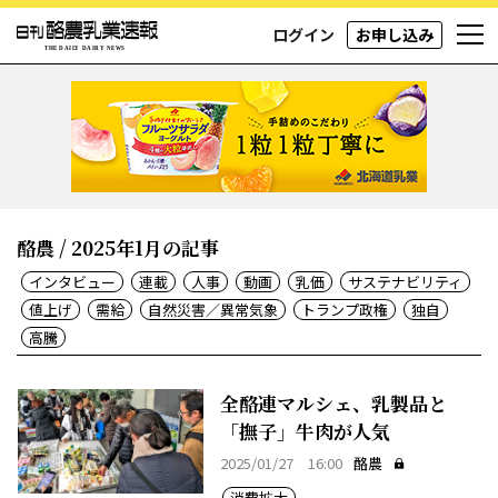
ログイン
お申し込み
酪農 / 2025年1月の記事
インタビュー
連載
人事
動画
乳価
サステナビリティ
値上げ
需給
自然災害／異常気象
トランプ政権
独自
高騰
全酪連マルシェ、乳製品と
「撫子」牛肉が人気
2025/01/27 16:00
酪農
消費拡大