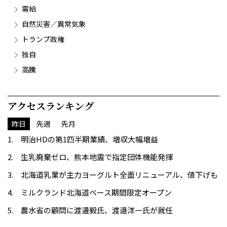
需給
自然災害／異常気象
トランプ政権
独自
高騰
アクセスランキング
昨日
先週
先月
明治HDの第1四半期業績、増収大幅増益
生乳廃棄ゼロ、熊本地震で指定団体機能発揮
北海道乳業が主力ヨーグルト全面リニューアル、値下げも
ミルクランド北海道ベース期間限定オープン
農水省の顧問に渡邊毅氏、渡邉洋一氏が就任