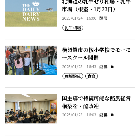
北海道の乳牛せり相場・乳牛
市場（根室・1月23日）
2025/01/24 16:00
酪農
乳牛相場
横須賀市の桜小学校でモーモ
ースクール開催
2025/01/23 16:43
酪農
理解醸成
食育
国主導で持続可能な酪農経営
構築を・酪政連
2025/01/23 16:03
酪農