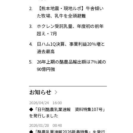
【熊本地震・現地ルポ】牛舎傾い
た牧場、乳牛を全頭避難
ホクレン受託乳量、年度初の前年
超え・7月
日ハム1Q決算、事業利益20％増と
過去最高
26年上期の酪農品輸出額は7％減の
90億円強
お知らせ
2026/04/24 16:00
◆「日刊酪農乳業速報 資料特集107号」
を発行しました
2026/01/28 08:48
◆「酪農乳業速報2026新春特集」を発行