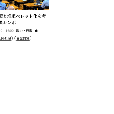
策と堆肥ペレット化を考
環シンポ
10 16:00
政治・行政
ん尿処理
臭気対策