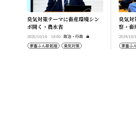
臭気対策テーマに畜産環境シン
臭気対
ポ開く・農水省
察・畜
2025/10/16 16:00
政治・行政
2024/10/
家畜ふん尿処理
臭気対策
家畜ふ