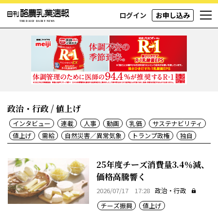
ログイン
お申し込み
政治・行政 / 値上げ
インタビュー
連載
人事
動画
乳価
サステナビリティ
値上げ
需給
自然災害／異常気象
トランプ政権
独自
25年度チーズ消費量3.4％減、
価格高騰響く
2026/07/17 17:28
政治・行政
チーズ振興
値上げ