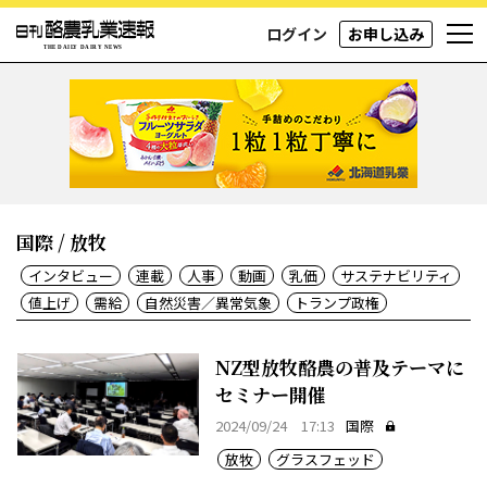
ログイン
お申し込み
国際 / 放牧
インタビュー
連載
人事
動画
乳価
サステナビリティ
値上げ
需給
自然災害／異常気象
トランプ政権
NZ型放牧酪農の普及テーマに
セミナー開催
2024/09/24 17:13
国際
放牧
グラスフェッド