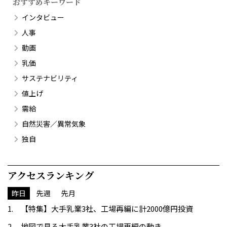
おすすめキーワード
インタビュー
人事
動画
乳価
サステナビリティ
値上げ
需給
自然災害／異常気象
独自
アクセスランキング
昨日
先週
先月
【特集】大手乳業3社、工場再編に計2000億円投資
地図で見る大手乳業3社の工場再編の動き