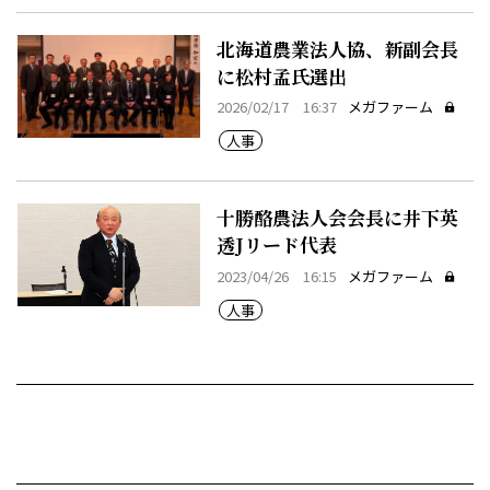
北海道農業法人協、新副会長
に松村孟氏選出
2026/02/17 16:37
メガファーム
人事
十勝酪農法人会会長に井下英
透Jリード代表
2023/04/26 16:15
メガファーム
人事