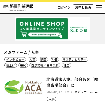
ログイン
お申し込み
メガファーム / 人事
インタビュー
人事
動画
乳価
サステナビリティ
値上げ
需給
自然災害／異常気象
独自
北海道法人協、部会名を「酪
農畜産部会」に
2026/04/17 14:37
メガファーム
人事