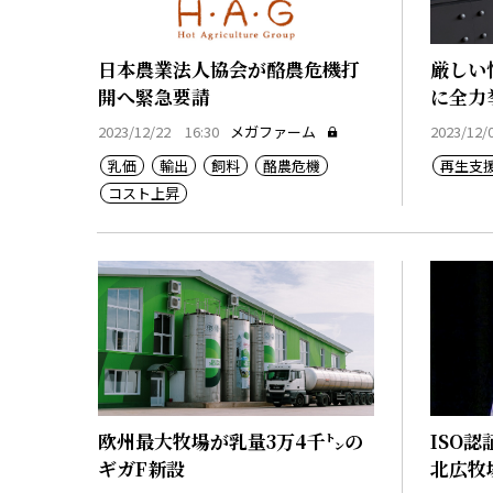
日本農業法人協会が酪農危機打
厳しい
開へ緊急要請
に全力
長
2023/12/22 16:30
メガファーム
2023/12/
乳価
輸出
飼料
酪農危機
再生支
コスト上昇
欧州最大牧場が乳量3万4千㌧の
ISO
ギガF新設
北広牧