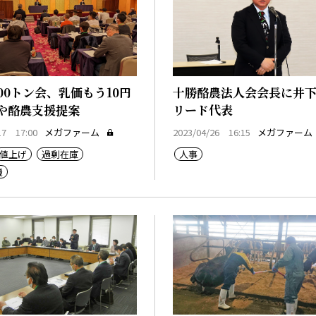
000トン会、乳価もう10円
十勝酪農法人会会長に井下
や酪農支援提案
リード代表
17 17:00
メガファーム
2023/04/26 16:15
メガファーム
値上げ
過剰在庫
人事
機