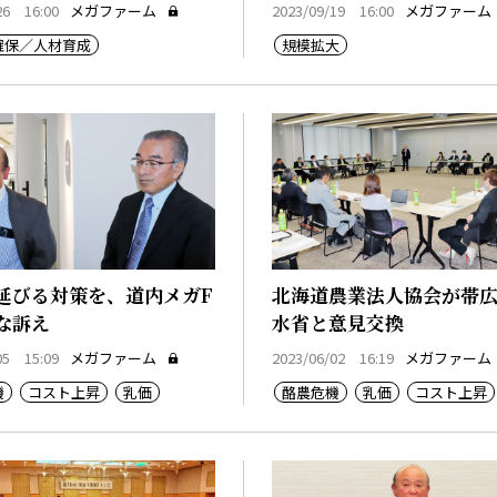
26 16:00
メガファーム
2023/09/19 16:00
メガファーム
確保／人材育成
規模拡大
延びる対策を、道内メガF
北海道農業法人協会が帯
な訴え
水省と意見交換
05 15:09
メガファーム
2023/06/02 16:19
メガファーム
機
コスト上昇
乳価
酪農危機
乳価
コスト上昇