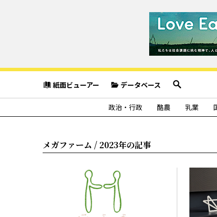
紙面ビューアー
データベース
政治・行政
酪農
乳業
メガファーム / 2023年の記事