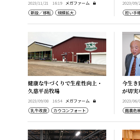
2023/11/21 16:19
メガファーム
2023/09/
新設／移転
規模拡大
担い手
健康な牛づくりで生産性向上・
今生き
久慈平岳牧場
が切実
2023/09/08 16:54
メガファーム
2023/06/
乳牛改良
カウコンフォート
酪農危