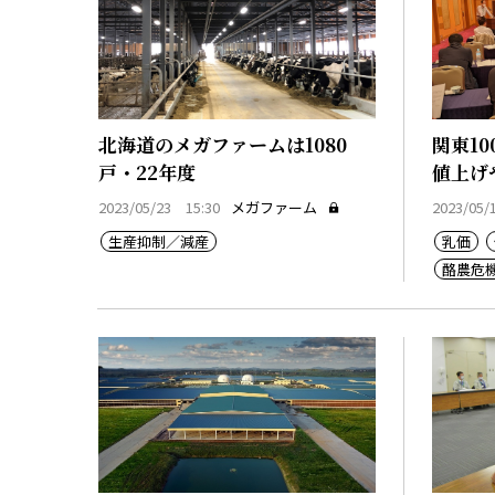
北海道のメガファームは1080
関東1
戸・22年度
値上げ
2023/05/23 15:30
メガファーム
2023/05/
生産抑制／減産
乳価
酪農危