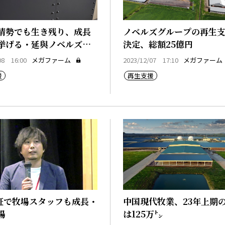
情勢でも生き残り、成長
ノベルズグループの再生
挙げる・延與ノベルズ社
決定、総額25億円
08 16:00
メガファーム
2023/12/07 17:10
メガファーム
援
再生支援
認証で牧場スタッフも成長・
中国現代牧業、23年上期
場
は125万㌧