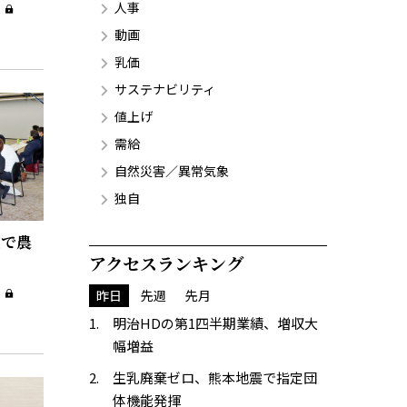
人事
動画
乳価
サステナビリティ
値上げ
需給
自然災害／異常気象
独自
広で農
アクセスランキング
昨日
先週
先月
明治HDの第1四半期業績、増収大
幅増益
生乳廃棄ゼロ、熊本地震で指定団
体機能発揮