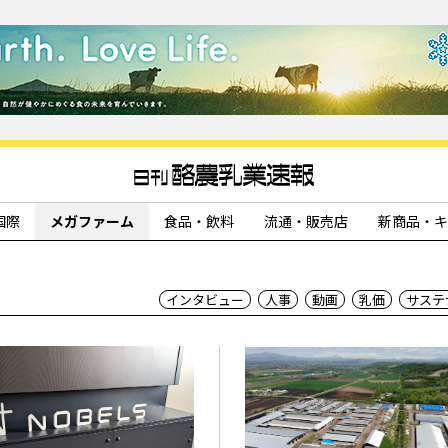
国際
メガファーム
食品・飲料
流通・販売店
新商品・キ
インタビュー
人事
動画
乳価
サステ