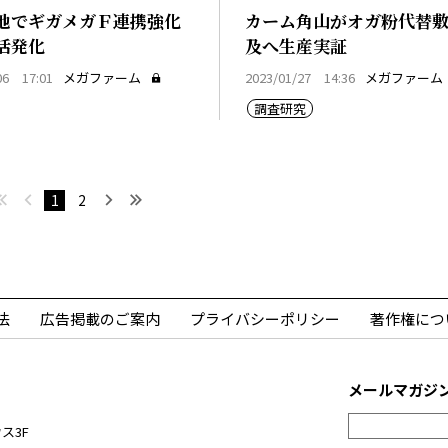
地でギガメガＦ連携強化
カーム角山がオガ粉代替
活発化
及へ生産実証
06 17:01
メガファーム
2023/01/27 14:36
メガファーム
調査研究
最初へ
前へ
次へ
最後へ
1
2
法
広告掲載のご案内
プライバシーポリシー
著作権につ
メールマガジ
ス3F