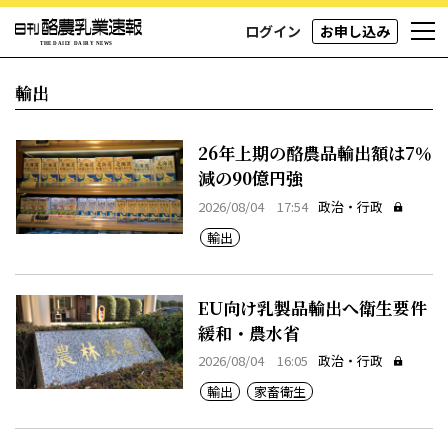
ログイン
お申し込み
輸出
26年上期の酪農品輸出額は7％
減の90億円強
2026/08/04 17:54
政治・行政
輸出
EU向け乳製品輸出へ衛生要件
緩和・農水省
2026/08/04 16:05
政治・行政
輸出
家畜衛生