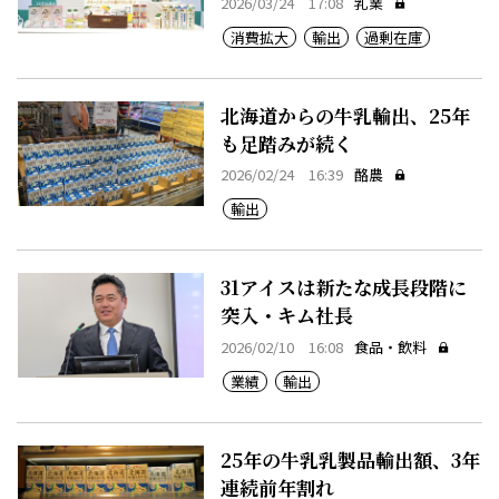
2026/03/24 17:08
乳業
消費拡大
輸出
過剰在庫
北海道からの牛乳輸出、25年
も足踏みが続く
2026/02/24 16:39
酪農
輸出
31アイスは新たな成長段階に
突入・キム社長
2026/02/10 16:08
食品・飲料
業績
輸出
25年の牛乳乳製品輸出額、3年
連続前年割れ