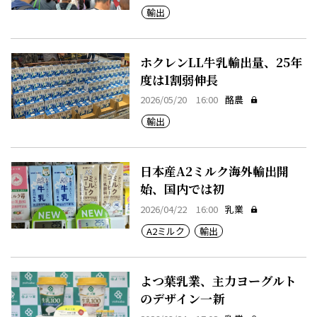
輸出
ホクレンLL牛乳輸出量、25年
度は1割弱伸長
2026/05/20 16:00
酪農
輸出
日本産A2ミルク海外輸出開
始、国内では初
2026/04/22 16:00
乳業
A2ミルク
輸出
よつ葉乳業、主力ヨーグルト
のデザイン一新