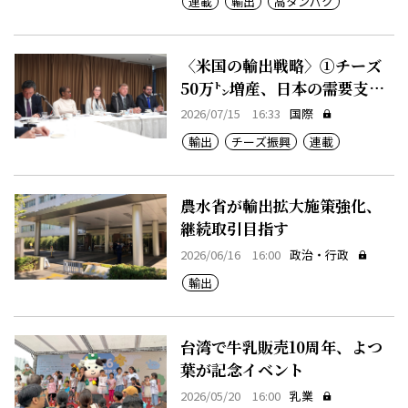
連載
輸出
高タンパク
〈米国の輸出戦略〉①チーズ
50万㌧増産、日本の需要支え
る
2026/07/15 16:33
国際
輸出
チーズ振興
連載
農水省が輸出拡大施策強化、
継続取引目指す
2026/06/16 16:00
政治・行政
輸出
台湾で牛乳販売10周年、よつ
葉が記念イベント
2026/05/20 16:00
乳業