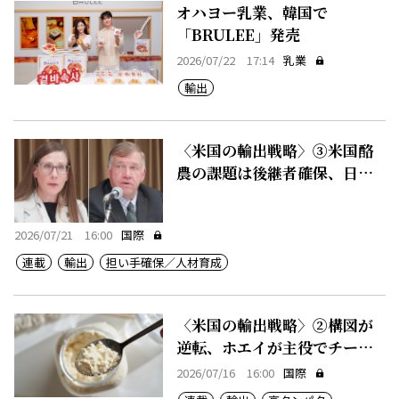
オハヨー乳業、韓国で
「BRULEE」発売
2026/07/22 17:14
乳業
輸出
〈米国の輸出戦略〉③米国酪
農の課題は後継者確保、日本
と共通
2026/07/21 16:00
国際
連載
輸出
担い手確保／人材育成
〈米国の輸出戦略〉②構図が
逆転、ホエイが主役でチーズ
が副産物
2026/07/16 16:00
国際