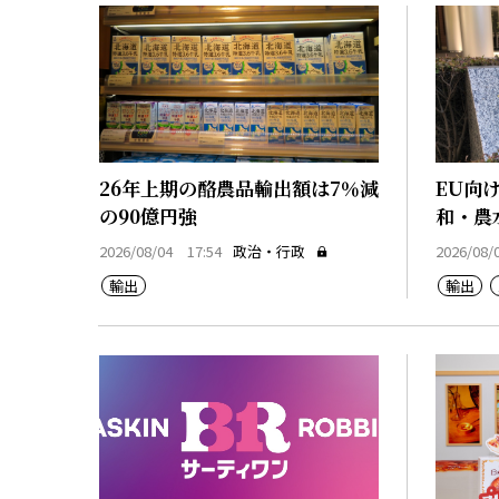
26年上期の酪農品輸出額は7％減
EU向
の90億円強
和・農
2026/08/04 17:54
政治・行政
2026/08/
輸出
輸出