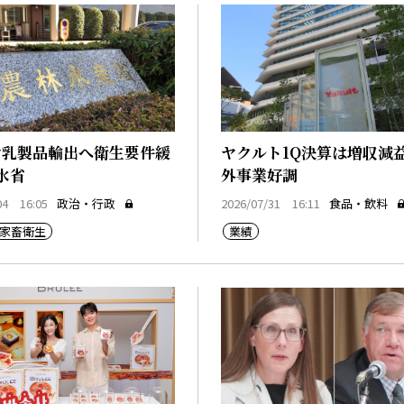
け乳製品輸出へ衛生要件緩
ヤクルト1Q決算は増収減
水省
外事業好調
04 16:05
政治・行政
2026/07/31 16:11
食品・飲料
家畜衛生
業績