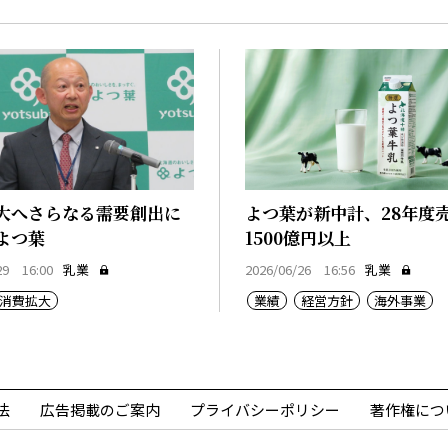
大へさらなる需要創出に
よつ葉が新中計、28年度
よつ葉
1500億円以上
29 16:00
乳業
2026/06/26 16:56
乳業
消費拡大
業績
経営方針
海外事業
法
広告掲載のご案内
プライバシーポリシー
著作権につ