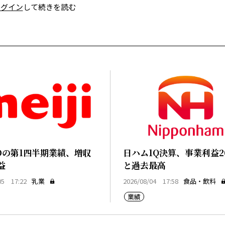
ログイン
して続きを読む
Dの第1四半期業績、増収
日ハム1Q決算、事業利益2
益
と過去最高
05 17:22
乳業
2026/08/04 17:58
食品・飲料
業績