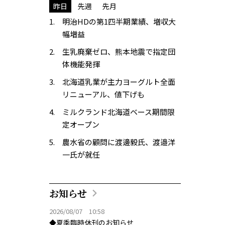
昨日
先週
先月
明治HDの第1四半期業績、増収大
幅増益
生乳廃棄ゼロ、熊本地震で指定団
体機能発揮
北海道乳業が主力ヨーグルト全面
リニューアル、値下げも
ミルクランド北海道ベース期間限
定オープン
農水省の顧問に渡邊毅氏、渡邉洋
一氏が就任
お知らせ
2026/08/07 10:58
◆夏季臨時休刊のお知らせ