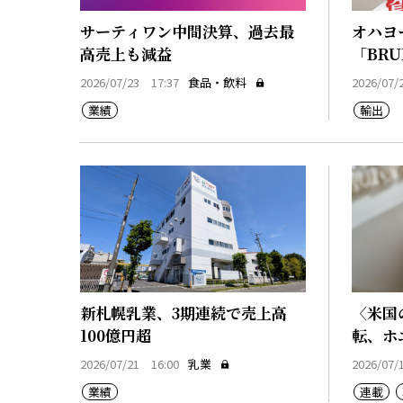
サーティワン中間決算、過去最
オハヨ
高売上も減益
「BRU
2026/07/23 17:37
食品・飲料
2026/07/
業績
輸出
新札幌乳業、3期連続で売上高
〈米国
100億円超
転、ホ
産物
2026/07/21 16:00
乳業
2026/07/
業績
連載