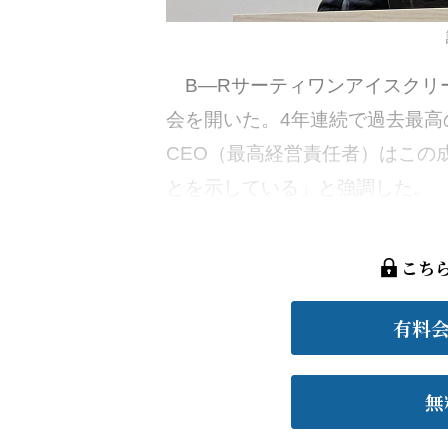
B―Rサーティワンアイスクリー
会を開いた。4年連続で過去最高
CEO（最高経営責任者）はこの
とを示している」と強調した。 同社
こち
有料
無