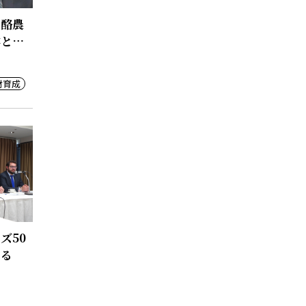
国酪農
本と共
材育成
ズ50
える