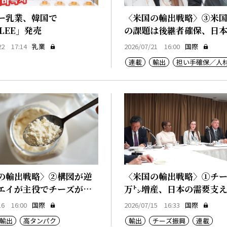
ー乳業、韓国で
〈米国の輸出戦略〉③米
LEE」発売
の課題は後継者確保、日
通
22 17:14
乳業
2026/07/21 16:00
国際
連載
輸出
担い手確保／人
の輸出戦略〉②構図が逆
〈米国の輸出戦略〉①チー
エイが主役でチーズが副
万㌧増産、日本の需要支
16 16:00
国際
2026/07/15 16:33
国際
輸出
高タンパク
輸出
チーズ振興
連載