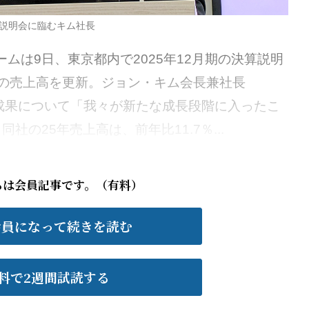
説明会に臨むキム社長
ムは9日、東京都内で2025年12月期の決算説明
の売上高を更新。ジョン・キム会長兼社長
成果について「我々が新たな成長段階に入ったこ
の25年売上高は、前年比11.7％...
らは会員記事です。（有料）
会員になって続きを読む
料で2週間試読する