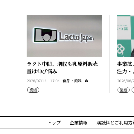
ラクト中間、増収も乳原料販売
事業拡
量は伸び悩み
注力・
2026/07/14 17:04
食品・飲料
2026/06/
業績
業績
トップ
企業情報
購読料とご利用方