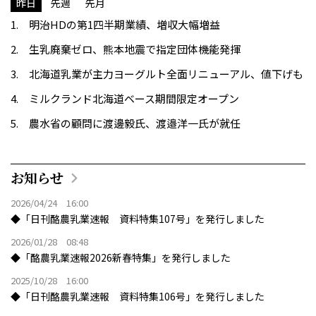
昨日
先週
先月
明治HDの第1四半期業績、増収大幅増益
生乳廃棄ゼロ、熊本地震で指定団体機能発揮
北海道乳業が主力ヨーグルト全面リニューアル、値下げも
ミルクランド北海道ベース期間限定オープン
農水省の顧問に渡邊毅氏、渡邉洋一氏が就任
お知らせ
2026/04/24 16:00
◆「日刊酪農乳業速報 資料特集107号」を発行しました
2026/01/28 08:48
◆「酪農乳業速報2026新春特集」を発行しました
2025/10/28 16:00
◆「日刊酪農乳業速報 資料特集106号」を発行しました