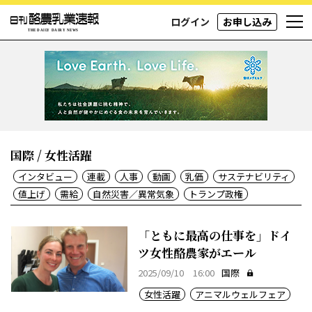
ログイン
お申し込み
国際 / 女性活躍
インタビュー
連載
人事
動画
乳価
サステナビリティ
値上げ
需給
自然災害／異常気象
トランプ政権
「ともに最高の仕事を」ドイ
ツ女性酪農家がエール
2025/09/10 16:00
国際
女性活躍
アニマルウェルフェア