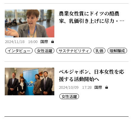
農業女性賞にドイツの酪農
家、乳価引き上げに尽力・ユ
ーロティア
2024/11/18 16:00
国際
インタビュー
女性活躍
サステナビリティ
乳価
理解醸成
ベルジャポン、日本女性を応
援する活動開始へ
2024/10/09 17:28
国際
女性活躍