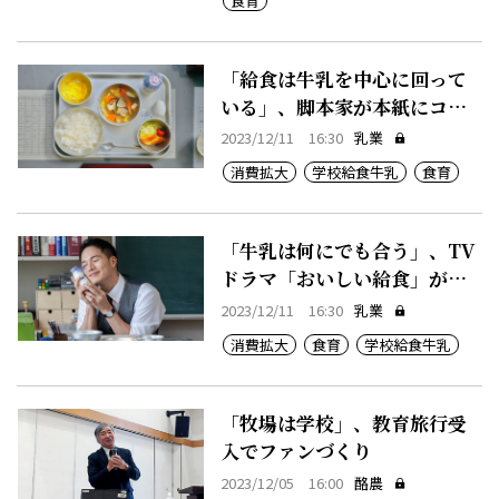
食育
「給食は牛乳を中心に回って
いる」、脚本家が本紙にコメ
ント
2023/12/11 16:30
乳業
消費拡大
学校給食牛乳
食育
「牛乳は何にでも合う」、TV
ドラマ「おいしい給食」が話
題
2023/12/11 16:30
乳業
消費拡大
食育
学校給食牛乳
「牧場は学校」、教育旅行受
入でファンづくり
2023/12/05 16:00
酪農