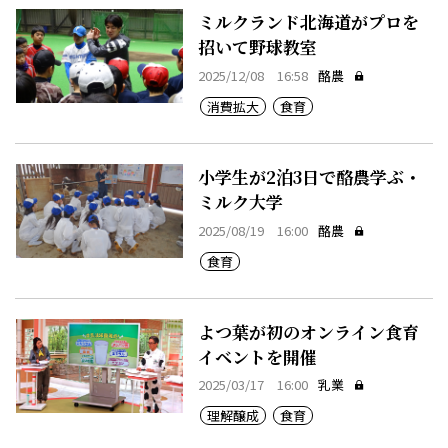
ミルクランド北海道がプロを
招いて野球教室
2025/12/08 16:58
酪農
消費拡大
食育
小学生が2泊3日で酪農学ぶ・
ミルク大学
2025/08/19 16:00
酪農
食育
よつ葉が初のオンライン食育
イベントを開催
2025/03/17 16:00
乳業
理解醸成
食育