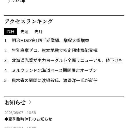
2022年
アクセスランキング
昨日
先週
先月
明治HDの第1四半期業績、増収大幅増益
生乳廃棄ゼロ、熊本地震で指定団体機能発揮
北海道乳業が主力ヨーグルト全面リニューアル、値下げも
ミルクランド北海道ベース期間限定オープン
農水省の顧問に渡邊毅氏、渡邉洋一氏が就任
お知らせ
2026/08/07 10:58
◆夏季臨時休刊のお知らせ