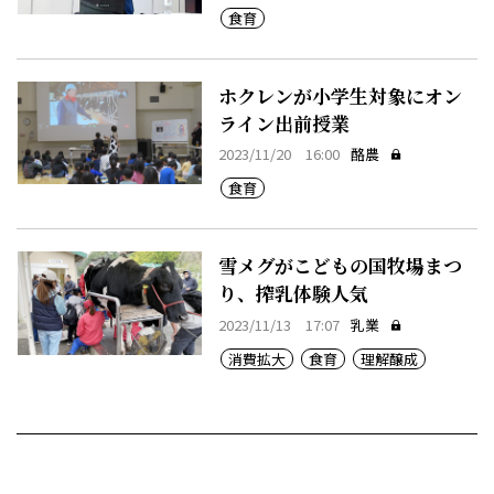
食育
ホクレンが小学生対象にオン
ライン出前授業
2023/11/20 16:00
酪農
食育
雪メグがこどもの国牧場まつ
り、搾乳体験人気
2023/11/13 17:07
乳業
消費拡大
食育
理解醸成