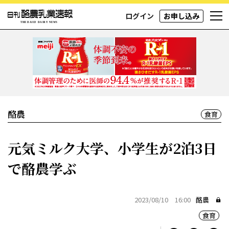
ログイン
お申し込み
酪農
食育
元気ミルク大学、小学生が2泊3日
で酪農学ぶ
2023/08/10 16:00
酪農
食育