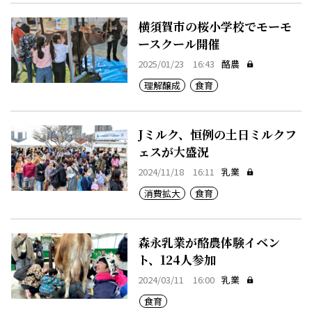
横須賀市の桜小学校でモーモ
ースクール開催
2025/01/23 16:43
酪農
理解醸成
食育
Jミルク、恒例の土日ミルクフ
ェスが大盛況
2024/11/18 16:11
乳業
消費拡大
食育
森永乳業が酪農体験イベン
ト、124人参加
2024/03/11 16:00
乳業
食育